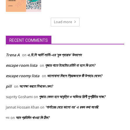
Load more
RECENT COMMENTS
Trena A
এ.বি.সি আর্লি লার্নিং-এর ‘বুক প্যারাড’ উদযাপন
on
escape room lista
পূজার পাতে টমেটোর চাটনি না হলে কি চলে?
on
escape roomy lista
ভালোবাসা দিবসে প্রিয়জনকে কী উপহার দেবেন?
on
pill
অপেক্ষা করতে শিখবেন কেন?
on
পূজায় কেমন হবে আবৃত্তি ও অভিনয় শিল্পী সুপ্রীতির সাজ?
suprity Goshami
on
‘পার্লারের মেয়ে ভালো নয়’ এ রকম কথা শুনেছি
Jannat Hossain Khan
on
আম প্রতিদিন খাওয়া কি ঠিক?
শুভ
on