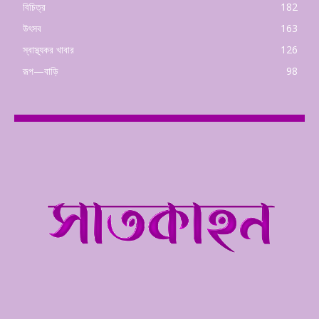
বিচিত্র
182
উৎসব
163
স্বাস্থ্যকর খাবার
126
রূপ—বাড়ি
98