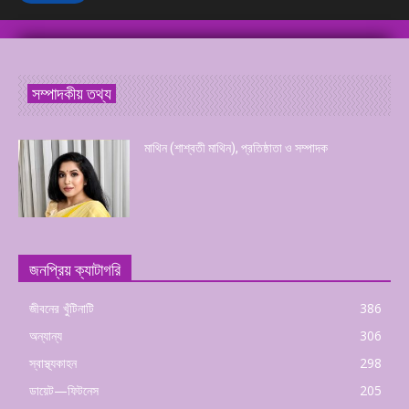
সম্পাদকীয় তথ্য
মাথিন (শাশ্বতী মাথিন), প্রতিষ্ঠাতা ও সম্পাদক
জনপ্রিয় ক্যাটাগরি
জীবনের খুঁটিনাটি
386
অন্যান্য
306
স্বাস্থ্যকাহন
298
ডায়েট—ফিটনেস
205