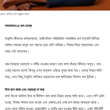
মডেল: ঈশিতা; ছবি: মঞ্জুরুল আলম
সাতকাহন২৪.কম ডেস্ক
দৈনন্দিন জীবনের কর্মব্যস্ততা, অর্থনৈতিক-পারিবারিক-সামাজিক চাপ ইত্যাদি মিলিয়ে
বর্তমান সময়ের মানুষ যেন আগের চেয়ে বেশি অস্থির। নিজের দিকে তাকানোরও যেন
সময় নেই অনেকের।
আর নিজেকে অবহেলা ও ফাঁকি দেওয়ার কারণে দেহে বাসা বাঁধছে বিভিন্ন অসুখ। তবে
একটু সচেতন হলেই কিন্তু এসব অভ্যাস এড়িয়ে সুস্থ থাকা যায়। দেহের নিরবে ক্ষতি
করে, এমন কিছু দৈনন্দিন ক্ষতিকর অভ্যাসের কথা জানিয়েছে টাইমস অব ইন্ডিয়া।
টানা বসে থাকা এবং নড়াচড়া না করা
বাসা কিংবা অফিসে টানা বা দীর্ঘক্ষণ বসে থাকা নিরবে দেহের ক্ষতি করে। এতে পেশি দুর্বল
হওয়া, বিপাক ক্ষমতা কমে যাওয়া এবং মেরুদণ্ডের ওপর চাপ বাড়ার আশঙ্কা থাকে।
এসব থেকে মুটিয়ে যাওয়া, ডায়াবেটিস ও হার্টের রোগ হওয়ার ঝুঁকি বাড়ে। একটু হাঁটাহাঁটি