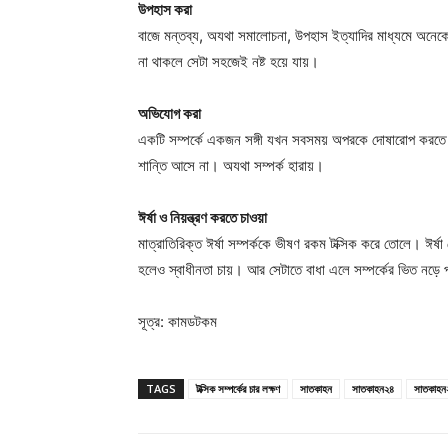
উপহাস করা
বাজে মন্তব্য, অযথা সমালোচনা, উপহাস ইত্যাদির মাধ্যমে অনেকেই
না থাকলে সেটা সহজেই নষ্ট হয়ে যায়।
অভিযোগ করা
একটি সম্পর্কে একজন সঙ্গী যখন সবসময় অপরকে দোষারোপ করতে
শান্তি আসে না। অযথা সম্পর্ক হারায়।
ঈর্ষা ও নিয়ন্ত্রণ করতে চাওয়া
মাত্রাতিরিক্ত ঈর্ষা সম্পর্ককে ভীষণ রকম টক্সিক করে তোলে। ঈর্
হলেও স্বাধীনতা চায়। আর সেটাতে বাধা এলে সম্পর্কের ভিত নড়ে
সূত্র: কামডটকম
TAGS
টক্সিক সম্পর্কের চার লক্ষণ
সাতকাহন
সাতকাহন২৪
সাতকাহন