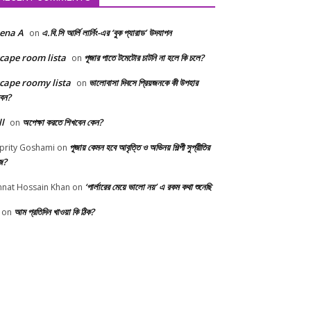
ena A
এ.বি.সি আর্লি লার্নিং-এর ‘বুক প্যারাড’ উদযাপন
on
cape room lista
পূজার পাতে টমেটোর চাটনি না হলে কি চলে?
on
cape roomy lista
ভালোবাসা দিবসে প্রিয়জনকে কী উপহার
on
বেন?
ll
অপেক্ষা করতে শিখবেন কেন?
on
পূজায় কেমন হবে আবৃত্তি ও অভিনয় শিল্পী সুপ্রীতির
prity Goshami
on
জ?
‘পার্লারের মেয়ে ভালো নয়’ এ রকম কথা শুনেছি
nnat Hossain Khan
on
আম প্রতিদিন খাওয়া কি ঠিক?
on