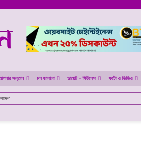
আপনার সন্তান
মন জানালা
ডায়েট – ফিটনেস
ফটো ও ভিডিও
েশ’