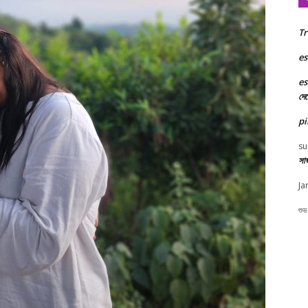
Tr
es
es
দে
pi
su
সা
Ja
শুভ