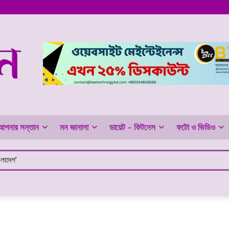
আপনার সন্তান
মন জানালা
ডায়েট – ফিটনেস
ফটো ও ভিডিও
ংলাদেশ’