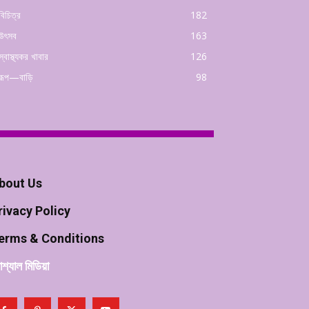
বিচিত্র
182
উৎসব
163
স্বাস্থ্যকর খাবার
126
রূপ—বাড়ি
98
bout Us
rivacy Policy
erms & Conditions
শ্যাল মিডিয়া