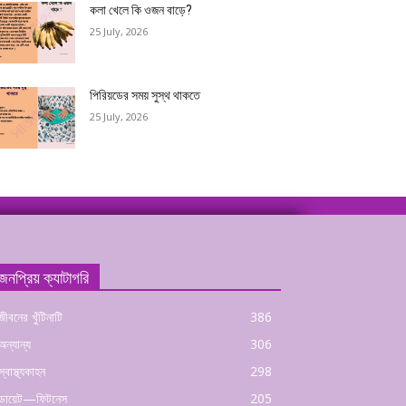
কলা খেলে কি ওজন বাড়ে?
25 July, 2026
পিরিয়ডের সময় সুস্থ থাকতে
25 July, 2026
জনপ্রিয় ক্যাটাগরি
জীবনের খুঁটিনাটি
386
অন্যান্য
306
স্বাস্থ্যকাহন
298
ডায়েট—ফিটনেস
205