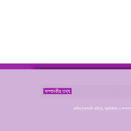
সম্পাদকীয় তথ্য
মাথিন (শাশ্বতী মাথিন), প্রতিষ্ঠাতা ও সম্পাদ