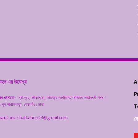
হন এর উদ্দেশ্য
A
P
ের জানাবো
- স্বাস্থ‌্য, জীবনধারা, সাহিত্য-সংগীতসহ বিভিন্ন ফিচারধর্মী খবর।
:
পূর্ব নাখালপাড়া, তেজগাঁও, ঢাকা
T
act us:
shatkahon24@gmail.com
সো