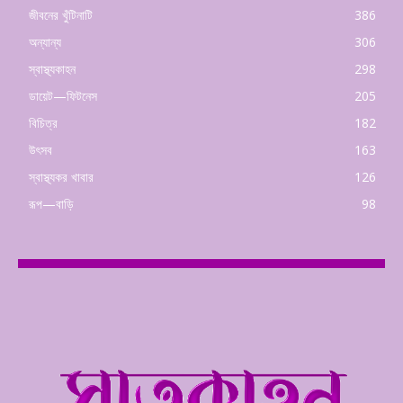
জীবনের খুঁটিনাটি
386
অন্যান্য
306
স্বাস্থ্যকাহন
298
ডায়েট—ফিটনেস
205
বিচিত্র
182
উৎসব
163
স্বাস্থ্যকর খাবার
126
রূপ—বাড়ি
98