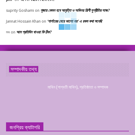
পূজায় কেমন হবে আবৃত্তি ও অভিনয় শিল্পী সুপ্রীতির সাজ?
suprity Goshami
on
‘পার্লারের মেয়ে ভালো নয়’ এ রকম কথা শুনেছি
Jannat Hossain Khan
on
আম প্রতিদিন খাওয়া কি ঠিক?
শুভ
on
সম্পাদকীয় তথ্য
মাথিন (শাশ্বতী মাথিন), প্রতিষ্ঠাতা ও সম্পাদক
জনপ্রিয় ক্যাটাগরি