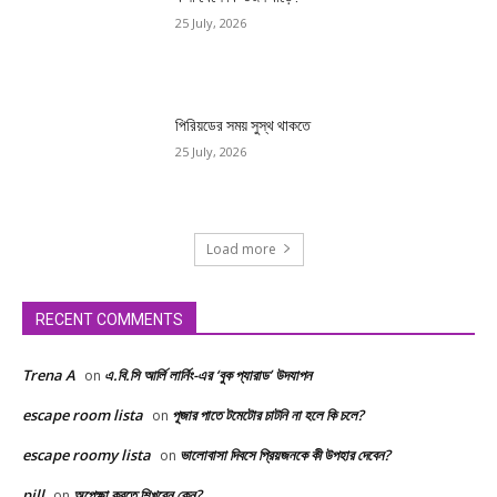
25 July, 2026
পিরিয়ডের সময় সুস্থ থাকতে
25 July, 2026
Load more
RECENT COMMENTS
Trena A
এ.বি.সি আর্লি লার্নিং-এর ‘বুক প্যারাড’ উদযাপন
on
escape room lista
পূজার পাতে টমেটোর চাটনি না হলে কি চলে?
on
escape roomy lista
ভালোবাসা দিবসে প্রিয়জনকে কী উপহার দেবেন?
on
pill
অপেক্ষা করতে শিখবেন কেন?
on