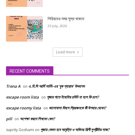
পিরিয়ডের সময় সুস্থ থাকতে
25 July, 2026
Load more
RECENT COMMENTS
Trena A
এ.বি.সি আর্লি লার্নিং-এর ‘বুক প্যারাড’ উদযাপন
on
escape room lista
পূজার পাতে টমেটোর চাটনি না হলে কি চলে?
on
escape roomy lista
ভালোবাসা দিবসে প্রিয়জনকে কী উপহার দেবেন?
on
pill
অপেক্ষা করতে শিখবেন কেন?
on
পূজায় কেমন হবে আবৃত্তি ও অভিনয় শিল্পী সুপ্রীতির সাজ?
suprity Goshami
on