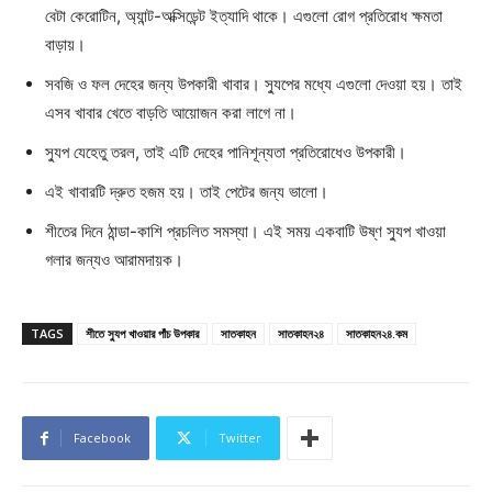
বেটা কেরোটিন, অ্যান্ট-অক্সিডেন্ট ইত্যাদি থাকে। এগুলো রোগ প্রতিরোধ ক্ষমতা
বাড়ায়।
সবজি ও ফল দেহের জন্য উপকারী খাবার। স্যুপের মধ্যে এগুলো দেওয়া হয়। তাই
এসব খাবার খেতে বাড়তি আয়োজন করা লাগে না।
স্যুপ যেহেতু তরল, তাই এটি দেহের পানিশূন্যতা প্রতিরোধেও উপকারী।
এই খাবারটি দ্রুত হজম হয়। তাই পেটের জন্য ভালো।
শীতের দিনে ঠান্ডা-কাশি প্রচলিত সমস্যা। এই সময় একবাটি উষ্ণ স্যুপ খাওয়া
গলার জন্যও আরামদায়ক।
TAGS
শীতে স্যুপ খাওয়ার পাঁচ উপকার
সাতকাহন
সাতকাহন২৪
সাতকাহন২৪.কম
Facebook
Twitter