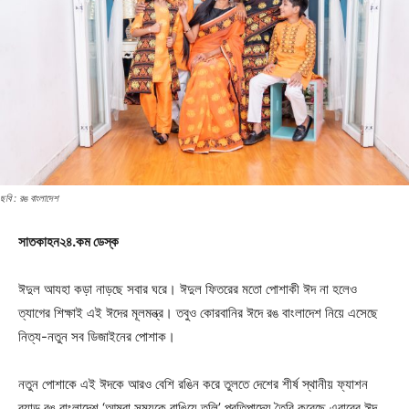
ছবি : রঙ বাংলাদেশ
সাতকাহন২৪.কম ডেস্ক
ঈদুল আযহা কড়া নাড়ছে সবার ঘরে। ঈদুল ফিতরের মতো পোশাকী ঈদ না হলেও
ত্যাগের শিক্ষাই এই ঈদের মূলমন্ত্র। তবুও কোরবানির ঈদে রঙ বাংলাদেশ নিয়ে এসেছে
নিত্য-নতুন সব ডিজাইনের পোশাক।
নতুন পোশাকে এই ঈদকে আরও বেশি রঙিন করে তুলতে দেশের শীর্ষ স্থানীয় ফ্যাশন
ব্র্যান্ড রঙ বাংলাদেশ ‘আমরা সময়কে রাঙিয়ে তুলি’ প্রতিপাদ্যে তৈরি করেছে এবারের ঈদ