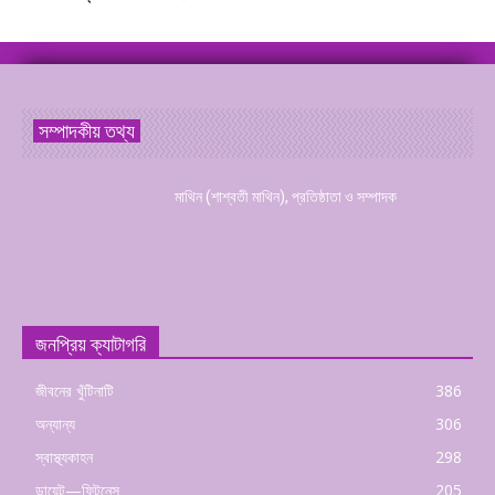
সম্পাদকীয় তথ্য
মাথিন (শাশ্বতী মাথিন), প্রতিষ্ঠাতা ও সম্পাদক
জনপ্রিয় ক্যাটাগরি
জীবনের খুঁটিনাটি
386
অন্যান্য
306
স্বাস্থ্যকাহন
298
ডায়েট—ফিটনেস
205