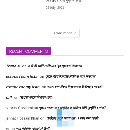
পিরিয়ডের সময় সুস্থ থাকতে
25 July, 2026
Load more
RECENT COMMENTS
Trena A
এ.বি.সি আর্লি লার্নিং-এর ‘বুক প্যারাড’ উদযাপন
on
escape room lista
পূজার পাতে টমেটোর চাটনি না হলে কি চলে?
on
escape roomy lista
ভালোবাসা দিবসে প্রিয়জনকে কী উপহার দেবেন?
on
pill
অপেক্ষা করতে শিখবেন কেন?
on
পূজায় কেমন হবে আবৃত্তি ও অভিনয় শিল্পী সুপ্রীতির সাজ?
suprity Goshami
on
‘পার্লারের মেয়ে ভালো নয়’ এ রকম কথা শুনেছি
Jannat Hossain Khan
on
আম প্রতিদিন খাওয়া কি ঠিক?
শুভ
on