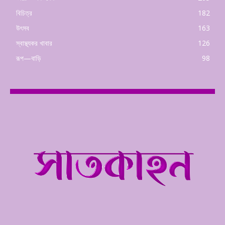
বিচিত্র
182
উৎসব
163
স্বাস্থ্যকর খাবার
126
রূপ—বাড়ি
98