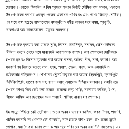
পোশাক। এবারের ডিজাইন ও থিম প্রসঙ্গে প্রধান নির্বাহী সৌমিক দাস জানান, ‘এবারের
ঈদ পোশাকের নকশায় গুরুত্ব পেয়েছে একাধিক পাখির রঙ এবং পাখির বিভিন্ন মোটিফ।
এর সঙ্গে রাখা হয়েছে বাংলাদেশের সংস্কৃতি ও ধর্মীয় আবহর সঙ্গে সময়, প্রকৃতি,
আবহাওয়া আর আন্তর্জাতিক ট্রেন্ডের সমন্বয়।’
ঈদ পোশাকে ব্যবহার করা হয়েছে সুতি, লিনেন, হাফসিল্ক, মসলিন, বেক্সি-কটনসহ
বিভিন্ন ধরনের দেহের সঙ্গে মানানসই আরামদায়ক কাপড়। আর পোশাকের মোটিফকে
রাঙাতে মূল রঙ হিসেবে ব্যবহার করা হয়েছে কমলা, অলিভ, নীল, সাদা, কালো। আর
সহকারি রঙ হিসেবে রয়েছে লাল, হলুদ, অ্যাশ, মেরুন, সবুজ, অফ-হোয়াইট ও
মাল্টিকালার কম্বিনেশন। পোশাকের সৌন্দর্য বাড়াতে করা হয়েছে স্ক্রিনপ্রিন্ট, ব্লকপ্রিন্ট,
ডিজিটালপ্রিন্ট, হাতের কাজ সহ নানান ভ্যালু এ্যাডেড মিডিয়ার ব্যবহার। বাহারি রঙে
রাঙানো কাপড় দিয়ে তৈরি করা হয়েছে মেয়েদের জন্য শাড়ি, সালোয়ার কামিজ, টপস,
সিঙ্গেল কামিজ আর ছেলেদের জন্য পাঞ্জাবি, শার্টসহ নানান সব পোশাক।
ঈদ আনন্দে পিছিয়ে নেই ছোটরাও। তাদের জন্য সালোয়ার কামিজ, ফ্রক, টপস, পাঞ্জাবি,
শার্টসহ রকমারি সব পোশাক তো থাকছেই, সঙ্গে রয়েছে বাবা-ছেলে, মা-মেয়ের ডুয়েট
পোশাক, ম্যাচিং করা কাপল পোশাক আর পুরো পরিবারের জন্য ফ্যামিলি প্যাকেজ। এর