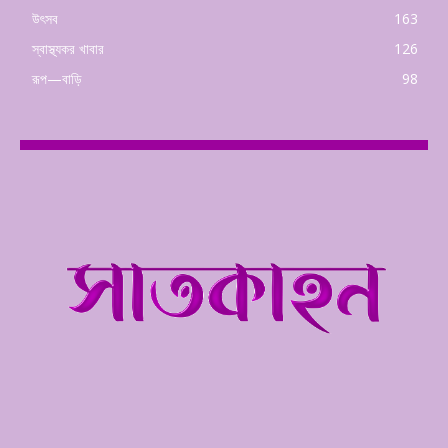
উৎসব
163
স্বাস্থ্যকর খাবার
126
রূপ—বাড়ি
98