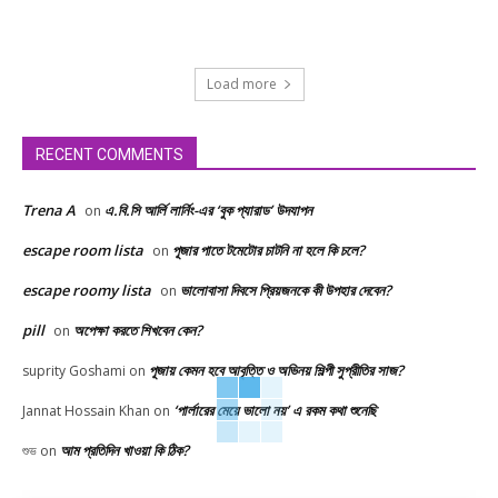
Load more
RECENT COMMENTS
Trena A
এ.বি.সি আর্লি লার্নিং-এর ‘বুক প্যারাড’ উদযাপন
on
escape room lista
পূজার পাতে টমেটোর চাটনি না হলে কি চলে?
on
escape roomy lista
ভালোবাসা দিবসে প্রিয়জনকে কী উপহার দেবেন?
on
pill
অপেক্ষা করতে শিখবেন কেন?
on
পূজায় কেমন হবে আবৃত্তি ও অভিনয় শিল্পী সুপ্রীতির সাজ?
suprity Goshami
on
‘পার্লারের মেয়ে ভালো নয়’ এ রকম কথা শুনেছি
Jannat Hossain Khan
on
আম প্রতিদিন খাওয়া কি ঠিক?
শুভ
on