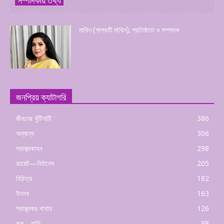
সম্পাদকীয় তথ্য
মাথিন (শাশ্বতী মাথিন), প্রতিষ্ঠাতা ও সম্পাদক
জনপ্রিয় ক্যাটাগরি
জীবনের খুঁটিনাটি
386
অন্যান্য
306
স্বাস্থ্যকাহন
298
ডায়েট—ফিটনেস
205
বিচিত্র
182
উৎসব
163
স্বাস্থ্যকর খাবার
126
রূপ—বাড়ি
98