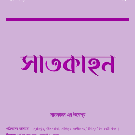
সাতকাহন এর উদ্দেশ্য
পাঠকদের জানাবো
- স্বাস্থ‌্য, জীবনধারা, সাহিত্য-সংগীতসহ বিভিন্ন ফিচারধর্মী খবর।