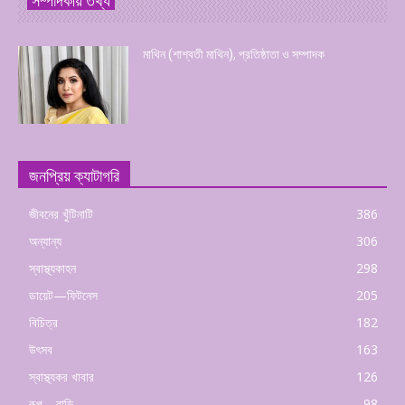
সম্পাদকীয় তথ্য
মাথিন (শাশ্বতী মাথিন), প্রতিষ্ঠাতা ও সম্পাদক
জনপ্রিয় ক্যাটাগরি
জীবনের খুঁটিনাটি
386
অন্যান্য
306
স্বাস্থ্যকাহন
298
ডায়েট—ফিটনেস
205
বিচিত্র
182
উৎসব
163
স্বাস্থ্যকর খাবার
126
রূপ—বাড়ি
98