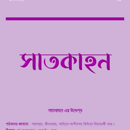
সাতকাহন এর উদ্দেশ্য
পাঠকদের জানাবো
- স্বাস্থ‌্য, জীবনধারা, সাহিত্য-সংগীতসহ বিভিন্ন ফিচারধর্মী খবর।