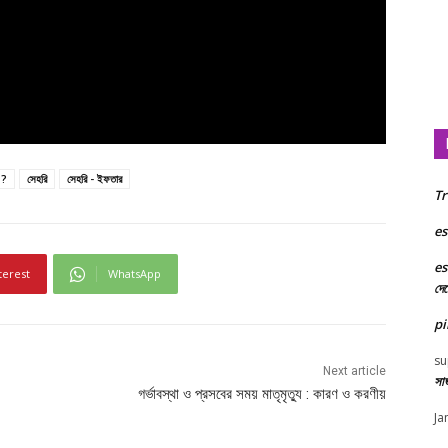
 ?
সেহরি
সেহরি - ইফতার
Tr
es
es
terest
WhatsApp
দে
pi
su
Next article
সা
গর্ভাবস্থা ও প্রসবের সময় মাতৃমৃত্যু : কারণ ও করণীয়
Ja