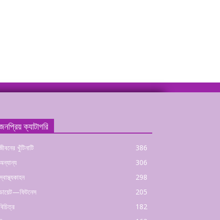
জনপ্রিয় ক্যাটাগরি
জীবনের খুঁটিনাটি
386
অন্যান্য
306
স্বাস্থ্যকাহন
298
ডায়েট—ফিটনেস
205
বিচিত্র
182