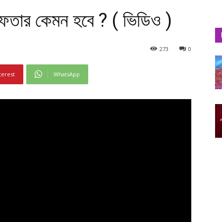
ইফতার কেমন হবে ? ( ভিডিও )
273
0
terest
WhatsApp