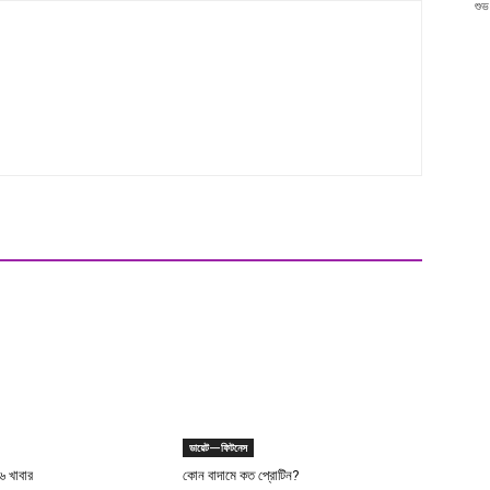
শুভ
ডায়েট—ফিটনেস
 ৬ খাবার
কোন বাদামে কত প্রোটিন?