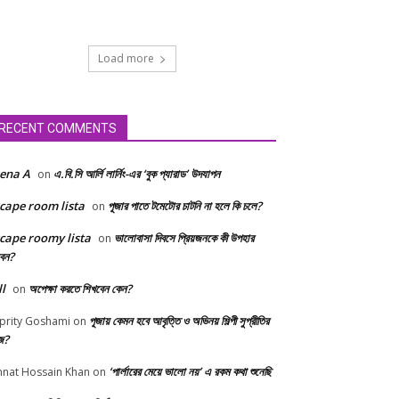
Load more
RECENT COMMENTS
ena A
এ.বি.সি আর্লি লার্নিং-এর ‘বুক প্যারাড’ উদযাপন
on
cape room lista
পূজার পাতে টমেটোর চাটনি না হলে কি চলে?
on
cape roomy lista
ভালোবাসা দিবসে প্রিয়জনকে কী উপহার
on
বেন?
ll
অপেক্ষা করতে শিখবেন কেন?
on
পূজায় কেমন হবে আবৃত্তি ও অভিনয় শিল্পী সুপ্রীতির
prity Goshami
on
জ?
‘পার্লারের মেয়ে ভালো নয়’ এ রকম কথা শুনেছি
nnat Hossain Khan
on