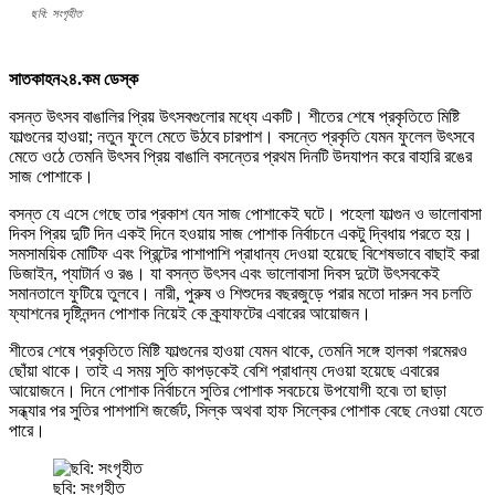
ছবি: সংগৃহীত
সাতকাহন২৪.কম ডেস্ক
বসন্ত উৎসব বাঙালির প্রিয় উৎসবগুলোর মধ্যে একটি। শীতের শেষে প্রকৃতিতে মিষ্টি
ফাল্গুনের হাওয়া; নতুন ফুলে মেতে উঠবে চারপাশ। বসন্তে প্রকৃতি যেমন ফুলেল উৎসবে
মেতে ওঠে তেমনি উৎসব প্রিয় বাঙালি বসন্তের প্রথম দিনটি উদযাপন করে বাহারি রঙের
সাজ পোশাকে।
বসন্ত যে এসে গেছে তার প্রকাশ যেন সাজ পোশাকেই ঘটে। পহেলা ফাল্গুন ও ভালোবাসা
দিবস প্রিয় দুটি দিন একই দিনে হওয়ায় সাজ পোশাক নির্বাচনে একটু দ্বিধায় পরতে হয়।
সমসাময়িক মোটিফ এবং প্রিন্টের পাশাপাশি প্রাধান্য দেওয়া হয়েছে বিশেষভাবে বাছাই করা
ডিজাইন, প্যাটার্ন ও রঙ। যা বসন্ত উৎসব এবং ভালোবাসা দিবস দুটো উৎসবকেই
সমানতালে ফুটিয়ে তুলবে। নারী, পুরুষ ও শিশুদের বছরজুড়ে পরার মতো দারুন সব চলতি
ফ্যাশনের দৃষ্টিনন্দন পোশাক নিয়েই কে ক্র্যাফটের এবারের আয়োজন।
শীতের শেষে প্রকৃতিতে মিষ্টি ফাল্গুনের হাওয়া যেমন থাকে, তেমনি সঙ্গে হালকা গরমেরও
ছোঁয়া থাকে। তাই এ সময় সুতি কাপড়কেই বেশি প্রাধান্য দেওয়া হয়েছে এবারের
আয়োজনে। দিনে পোশাক নির্বাচনে সুতির পোশাক সবচেয়ে উপযোগী হবে৷ তা ছাড়া
সন্ধ্যার পর সুতির পাশপাশি জর্জেট, সিল্ক অথবা হাফ সিল্কের পোশাক বেছে নেওয়া যেতে
পারে।
ছবি: সংগৃহীত