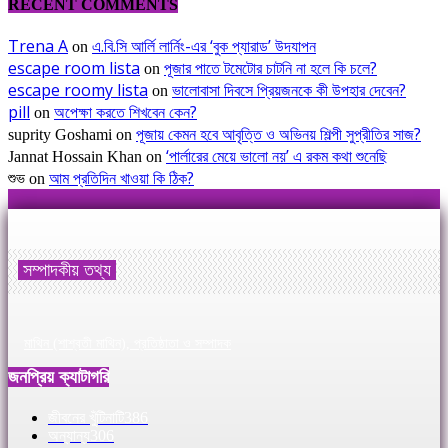
RECENT COMMENTS
Trena A
এ.বি.সি আর্লি লার্নিং-এর ‘বুক প্যারাড’ উদযাপন
on
escape room lista
পূজার পাতে টমেটোর চাটনি না হলে কি চলে?
on
escape roomy lista
ভালোবাসা দিবসে প্রিয়জনকে কী উপহার দেবেন?
on
pill
অপেক্ষা করতে শিখবেন কেন?
on
পূজায় কেমন হবে আবৃত্তি ও অভিনয় শিল্পী সুপ্রীতির সাজ?
suprity Goshami
on
‘পার্লারের মেয়ে ভালো নয়’ এ রকম কথা শুনেছি
Jannat Hossain Khan
on
আম প্রতিদিন খাওয়া কি ঠিক?
শুভ
on
সম্পাদকীয় তথ্য
মাথিন (শাশ্বতী মাথিন), প্রতিষ্ঠাতা ও সম্পাদক
জনপ্রিয় ক্যাটাগরি
জীবনের খুঁটিনাটি
386
অন্যান্য
306