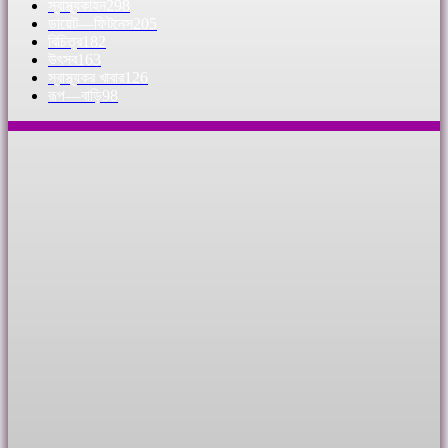
স্বাস্থ্যকাহন
298
ডায়েট—ফিটনেস
205
বিচিত্র
182
উৎসব
163
স্বাস্থ্যকর খাবার
126
রূপ—বাড়ি
98