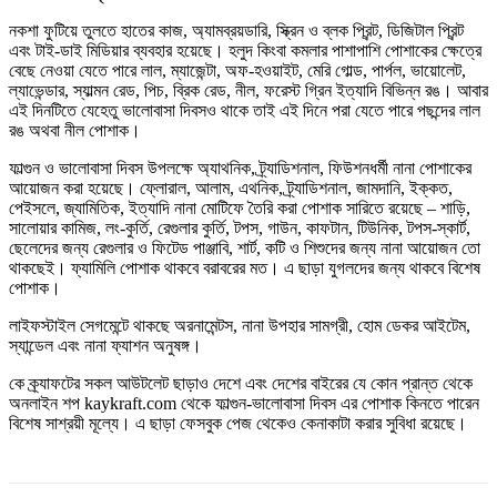
নকশা ফুটিয়ে তুলতে হাতের কাজ, অ্যামব্রয়ডারি, স্ক্রিন ও ব্লক প্রিন্ট, ডিজিটাল প্রিন্ট
এবং টাই-ডাই মিডিয়ার ব্যবহার হয়েছে। হলুদ কিংবা কমলার পাশাপাশি পোশাকের ক্ষেত্রে
বেছে নেওয়া যেতে পারে লাল, ম্যাজেন্টা, অফ-হওয়াইট, মেরি গোল্ড, পার্পল, ভায়োলেট,
ল্যাভেন্ডার, স্যাল্মন রেড, পিচ, ব্রিক রেড, নীল, ফরেস্ট গ্রিন ইত্যাদি বিভিন্ন রঙ। আবার
এই দিনটিতে যেহেতু ভালোবাসা দিবসও থাকে তাই এই দিনে পরা যেতে পারে পছন্দের লাল
রঙ অথবা নীল পোশাক।
ফাল্গুন ও ভালোবাসা দিবস উপলক্ষে অ্যাথনিক, ট্র্যাডিশনাল, ফিউশনধর্মী নানা পোশাকের
আয়োজন করা হয়েছে। ফ্লোরাল, আলাম, এথনিক, ট্র্যাডিশনাল, জামদানি, ইক্কত,
পেইসলে, জ্যামিতিক, ইত্যাদি নানা মোটিফে তৈরি করা পোশাক সারিতে রয়েছে – শাড়ি,
সালোয়ার কামিজ, লং-কুর্তি, রেগুলার কুর্তি, টপস, গাউন, কাফটান, টিউনিক, টপস-স্কার্ট,
ছেলেদের জন্য রেগুলার ও ফিটেড পাঞ্জাবি, শার্ট, কটি ও শিশুদের জন্য নানা আয়োজন তো
থাকছেই। ফ্যামিলি পোশাক থাকবে বরাবরের মত। এ ছাড়া যুগলদের জন্য থাকবে বিশেষ
পোশাক।
লাইফস্টাইল সেগমেন্টে থাকছে অরনামেন্টস, নানা উপহার সামগ্রী, হোম ডেকর আইটেম,
স্যান্ডেল এবং নানা ফ্যাশন অনুষঙ্গ।
কে ক্র্যাফটের সকল আউটলেট ছাড়াও দেশে এবং দেশের বাইরের যে কোন প্রান্ত থেকে
অনলাইন শপ kaykraft.com থেকে ফাল্গুন-ভালোবাসা দিবস এর পোশাক কিনতে পারেন
বিশেষ সাশ্রয়ী মূল্যে। এ ছাড়া ফেসবুক পেজ থেকেও কেনাকাটা করার সুবিধা রয়েছে।