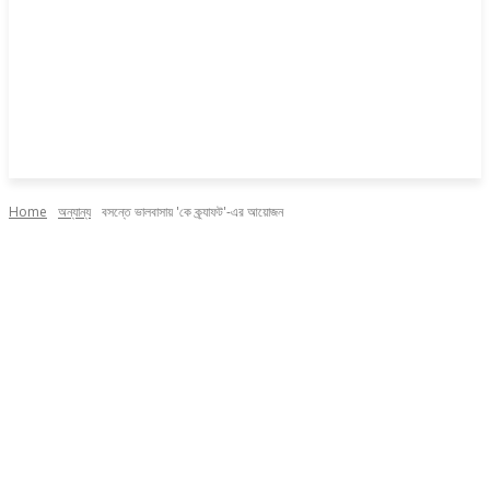
Home
অন্যান্য
বসন্তে ভালবাসায় 'কে ক্র্যাফট'-এর আয়োজন