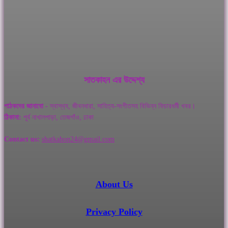
সাতকাহন এর উদ্দেশ্য
পাঠকদের জানাবো
- স্বাস্থ‌্য, জীবনধারা, সাহিত্য-সংগীতসহ বিভিন্ন ফিচারধর্মী খবর।
ঠিকানা:
পূর্ব নাখালপাড়া, তেজগাঁও, ঢাকা
Contact us:
shatkahon24@gmail.com
About Us
Privacy Policy