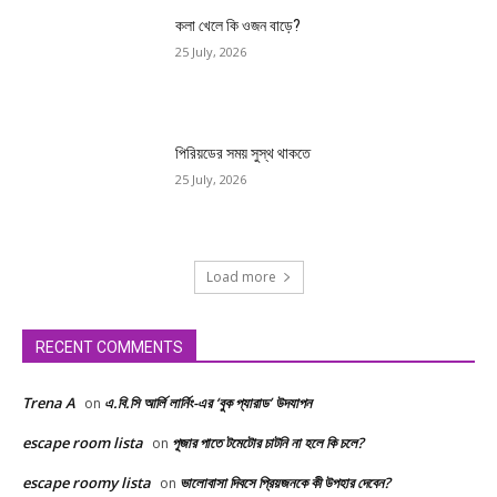
কলা খেলে কি ওজন বাড়ে?
25 July, 2026
পিরিয়ডের সময় সুস্থ থাকতে
25 July, 2026
Load more
RECENT COMMENTS
Trena A
এ.বি.সি আর্লি লার্নিং-এর ‘বুক প্যারাড’ উদযাপন
on
escape room lista
পূজার পাতে টমেটোর চাটনি না হলে কি চলে?
on
escape roomy lista
ভালোবাসা দিবসে প্রিয়জনকে কী উপহার দেবেন?
on