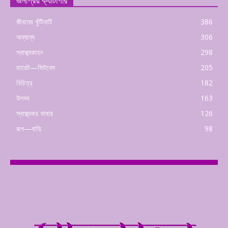
জনপ্রিয় ক্যাটাগরি
জীবনের খুঁটিনাটি
386
অন্যান্য
306
স্বাস্থ্যকাহন
298
ডায়েট—ফিটনেস
205
বিচিত্র
182
উৎসব
163
স্বাস্থ্যকর খাবার
126
রূপ—বাড়ি
98