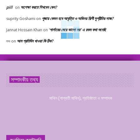
pill
অপেক্ষা করতে শিখবেন কেন?
on
পূজায় কেমন হবে আবৃত্তি ও অভিনয় শিল্পী সুপ্রীতির সাজ?
suprity Goshami
on
‘পার্লারের মেয়ে ভালো নয়’ এ রকম কথা শুনেছি
Jannat Hossain Khan
on
আম প্রতিদিন খাওয়া কি ঠিক?
শুভ
on
সম্পাদকীয় তথ্য
মাথিন (শাশ্বতী মাথিন), প্রতিষ্ঠাতা ও সম্পাদক