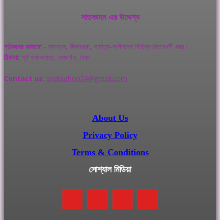
সাতকাহন এর উদ্দেশ্য
পাঠকদের জানাবো
- স্বাস্থ‌্য, জীবনধারা, সাহিত্য-সংগীতসহ বিভিন্ন ফিচারধর্মী খবর।
ঠিকানা:
পূর্ব নাখালপাড়া, তেজগাঁও, ঢাকা
Contact us:
shatkahon24@gmail.com
About Us
Privacy Policy
Terms & Conditions
সোশ্যাল মিডিয়া