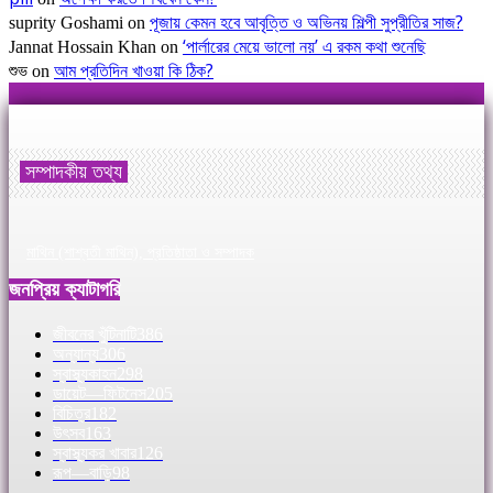
পূজায় কেমন হবে আবৃত্তি ও অভিনয় শিল্পী সুপ্রীতির সাজ?
suprity Goshami
on
‘পার্লারের মেয়ে ভালো নয়’ এ রকম কথা শুনেছি
Jannat Hossain Khan
on
আম প্রতিদিন খাওয়া কি ঠিক?
শুভ
on
সম্পাদকীয় তথ্য
মাথিন (শাশ্বতী মাথিন), প্রতিষ্ঠাতা ও সম্পাদক
জনপ্রিয় ক্যাটাগরি
জীবনের খুঁটিনাটি
386
অন্যান্য
306
স্বাস্থ্যকাহন
298
ডায়েট—ফিটনেস
205
বিচিত্র
182
উৎসব
163
স্বাস্থ্যকর খাবার
126
রূপ—বাড়ি
98