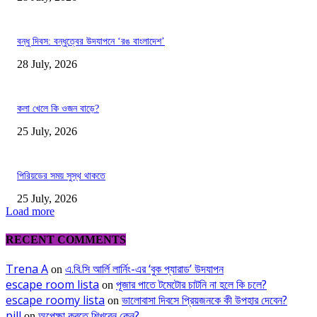
বন্ধু দিবস: বন্ধুত্বের উদযাপনে ‘রঙ বাংলাদেশ’
28 July, 2026
কলা খেলে কি ওজন বাড়ে?
25 July, 2026
পিরিয়ডের সময় সুস্থ থাকতে
25 July, 2026
Load more
RECENT COMMENTS
Trena A
এ.বি.সি আর্লি লার্নিং-এর ‘বুক প্যারাড’ উদযাপন
on
escape room lista
পূজার পাতে টমেটোর চাটনি না হলে কি চলে?
on
escape roomy lista
ভালোবাসা দিবসে প্রিয়জনকে কী উপহার দেবেন?
on
pill
অপেক্ষা করতে শিখবেন কেন?
on