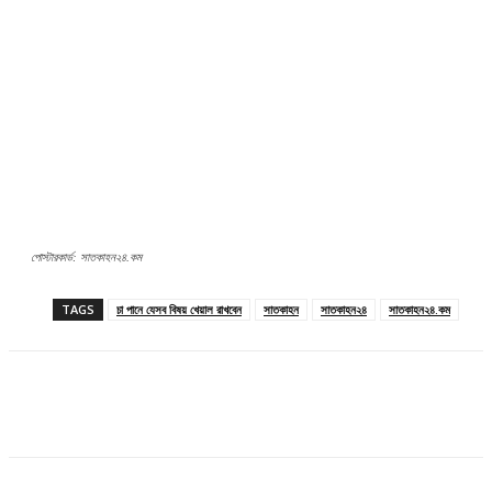
পোস্টারকার্ড: সাতকাহন২৪.কম
TAGS
চা পানে যেসব বিষয় খেয়াল রাখবেন
সাতকাহন
সাতকাহন২৪
সাতকাহন২৪.কম
Facebook
Twitter
Pinterest
WhatsApp