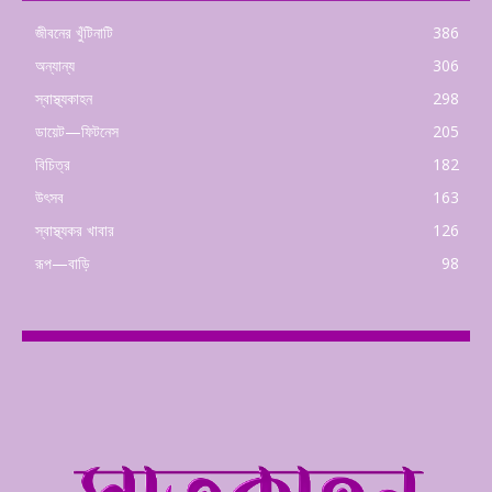
জীবনের খুঁটিনাটি
386
অন্যান্য
306
স্বাস্থ্যকাহন
298
ডায়েট—ফিটনেস
205
বিচিত্র
182
উৎসব
163
স্বাস্থ্যকর খাবার
126
রূপ—বাড়ি
98