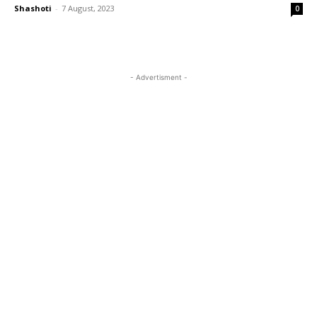
Shashoti
-
7 August, 2023
0
- Advertisment -