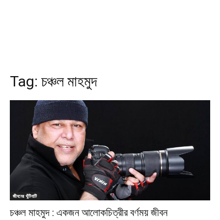
Tag:
চঞ্চল মাহমুদ
জীবনের খুঁটিনাটি
চঞ্চল মাহমুদ : একজন আলোকচিত্রীর বর্ণময় জীবন