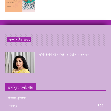
সম্পাদকীয় তথ্য
মাথিন (শাশ্বতী মাথিন), প্রতিষ্ঠাতা ও সম্পাদক
জনপ্রিয় ক্যাটাগরি
জীবনের খুঁটিনাটি
386
অন্যান্য
306