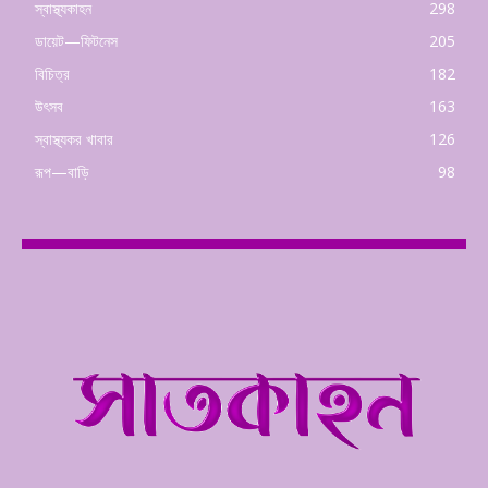
স্বাস্থ্যকাহন
298
ডায়েট—ফিটনেস
205
বিচিত্র
182
উৎসব
163
স্বাস্থ্যকর খাবার
126
রূপ—বাড়ি
98