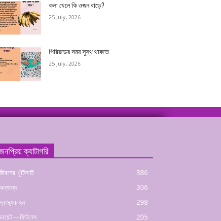
কলা খেলে কি ওজন বাড়ে?
25 July, 2026
পিরিয়ডের সময় সুস্থ থাকতে
25 July, 2026
জনপ্রিয় ক্যাটাগরি
জীবনের খুঁটিনাটি
386
অন্যান্য
306
স্বাস্থ্যকাহন
298
ডায়েট—ফিটনেস
205