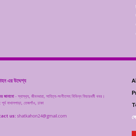
হন এর উদ্দেশ্য
A
P
ের জানাবো
- স্বাস্থ‌্য, জীবনধারা, সাহিত্য-সংগীতসহ বিভিন্ন ফিচারধর্মী খবর।
:
পূর্ব নাখালপাড়া, তেজগাঁও, ঢাকা
T
act us:
shatkahon24@gmail.com
সো