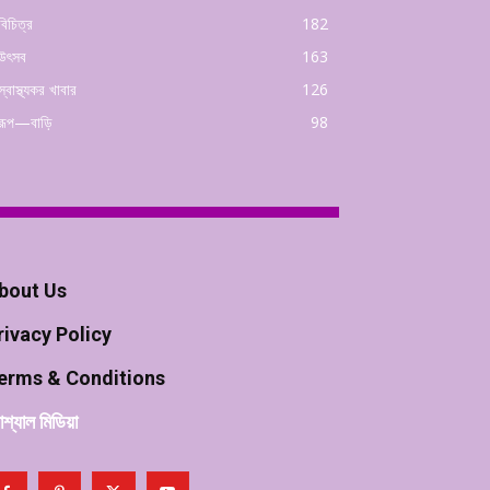
বিচিত্র
182
উৎসব
163
স্বাস্থ্যকর খাবার
126
রূপ—বাড়ি
98
bout Us
rivacy Policy
erms & Conditions
শ্যাল মিডিয়া