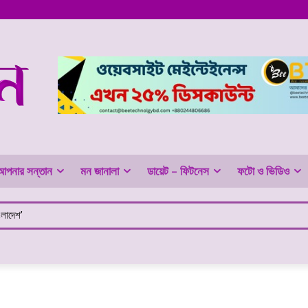
আপনার সন্তান
মন জানালা
ডায়েট – ফিটনেস
ফটো ও ভিডিও
ংলাদেশ’