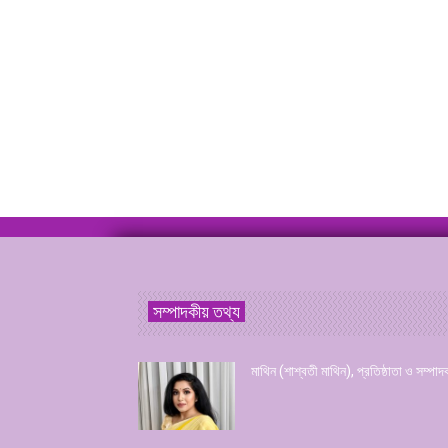
সম্পাদকীয় তথ্য
মাথিন (শাশ্বতী মাথিন), প্রতিষ্ঠাতা ও সম্পাদ