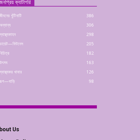
জনপ্রিয় ক্যাটাগরি
জীবনের খুঁটিনাটি
386
অন্যান্য
306
স্বাস্থ্যকাহন
298
ডায়েট—ফিটনেস
205
বিচিত্র
182
উৎসব
163
স্বাস্থ্যকর খাবার
126
রূপ—বাড়ি
98
bout Us