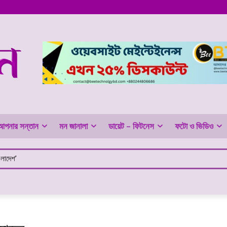
আপনার সন্তান
মন জানালা
ডায়েট – ফিটনেস
ফটো ও ভিডিও
ংলাদেশ’