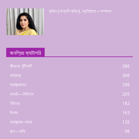
মাথিন (শাশ্বতী মাথিন), প্রতিষ্ঠাতা ও সম্পাদক
জনপ্রিয় ক্যাটাগরি
জীবনের খুঁটিনাটি
386
অন্যান্য
306
স্বাস্থ্যকাহন
298
ডায়েট—ফিটনেস
205
বিচিত্র
182
উৎসব
163
স্বাস্থ্যকর খাবার
126
রূপ—বাড়ি
98