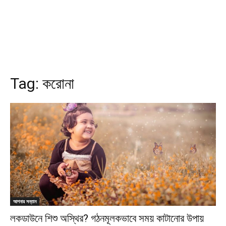
Tag:
করোনা
আপনার সন্তান
লকডাউনে শিশু অস্থির? গঠনমূলকভাবে সময় কাটানোর উপায়