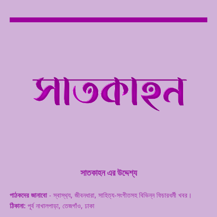
সাতকাহন এর উদ্দেশ্য
পাঠকদের জানাবো
- স্বাস্থ‌্য, জীবনধারা, সাহিত্য-সংগীতসহ বিভিন্ন ফিচারধর্মী খবর।
ঠিকানা:
পূর্ব নাখালপাড়া, তেজগাঁও, ঢাকা