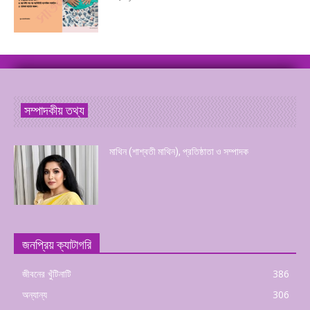
সম্পাদকীয় তথ্য
মাথিন (শাশ্বতী মাথিন), প্রতিষ্ঠাতা ও সম্পাদক
জনপ্রিয় ক্যাটাগরি
জীবনের খুঁটিনাটি
386
অন্যান্য
306