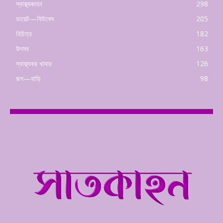
স্বাস্থ্যকাহন
298
ডায়েট—ফিটনেস
205
বিচিত্র
182
উৎসব
163
স্বাস্থ্যকর খাবার
126
রূপ—বাড়ি
98