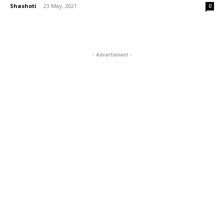
Shashoti
-
23 May, 2021
0
- Advertisment -