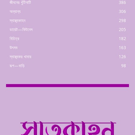
জীবনের খুঁটিনাটি
386
অন্যান্য
306
স্বাস্থ্যকাহন
298
ডায়েট—ফিটনেস
205
বিচিত্র
182
উৎসব
163
স্বাস্থ্যকর খাবার
126
রূপ—বাড়ি
98