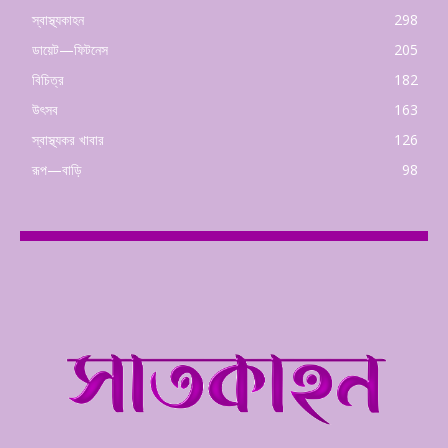
স্বাস্থ্যকাহন
298
ডায়েট—ফিটনেস
205
বিচিত্র
182
উৎসব
163
স্বাস্থ্যকর খাবার
126
রূপ—বাড়ি
98