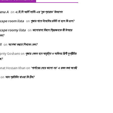
ena A
এ.বি.সি আর্লি লার্নিং-এর ‘বুক প্যারাড’ উদযাপন
on
cape room lista
পূজার পাতে টমেটোর চাটনি না হলে কি চলে?
on
cape roomy lista
ভালোবাসা দিবসে প্রিয়জনকে কী উপহার
on
বেন?
ll
অপেক্ষা করতে শিখবেন কেন?
on
পূজায় কেমন হবে আবৃত্তি ও অভিনয় শিল্পী সুপ্রীতির
prity Goshami
on
জ?
‘পার্লারের মেয়ে ভালো নয়’ এ রকম কথা শুনেছি
nnat Hossain Khan
on
আম প্রতিদিন খাওয়া কি ঠিক?
on