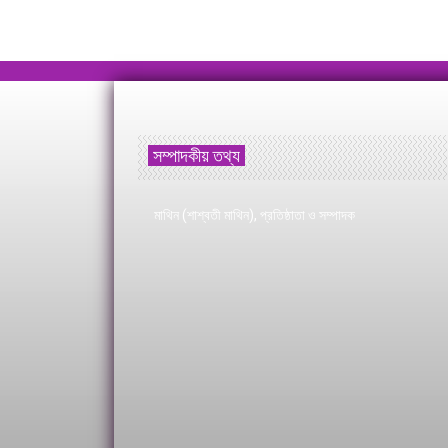
সম্পাদকীয় তথ্য
মাথিন (শাশ্বতী মাথিন), প্রতিষ্ঠাতা ও সম্পাদক