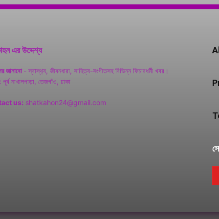
হন এর উদ্দেশ্য
A
ের জানাবো
- স্বাস্থ‌্য, জীবনধারা, সাহিত্য-সংগীতসহ বিভিন্ন ফিচারধর্মী খবর।
:
পূর্ব নাখালপাড়া, তেজগাঁও, ঢাকা
P
act us:
shatkahon24@gmail.com
T
সো