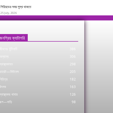
পিরিয়ডের সময় সুস্থ থাকতে
25 July, 2026
জনপ্রিয় ক্যাটাগরি
জীবনের খুঁটিনাটি
386
অন্যান্য
306
স্বাস্থ্যকাহন
298
ডায়েট—ফিটনেস
205
বিচিত্র
182
উৎসব
163
স্বাস্থ্যকর খাবার
126
রূপ—বাড়ি
98