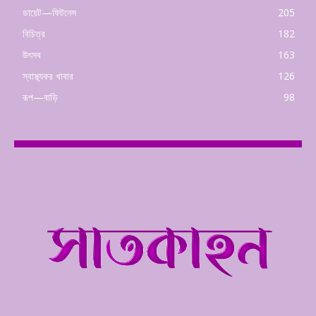
ডায়েট—ফিটনেস
205
বিচিত্র
182
উৎসব
163
স্বাস্থ্যকর খাবার
126
রূপ—বাড়ি
98