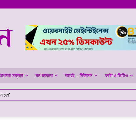
আপনার সন্তান
মন জানালা
ডায়েট – ফিটনেস
ফটো ও ভিডিও
ংলাদেশ’