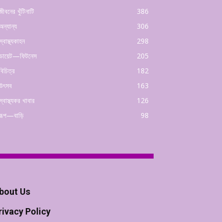
জীবনের খুঁটিনাটি
386
অন্যান্য
306
স্বাস্থ্যকাহন
298
ডায়েট—ফিটনেস
205
বিচিত্র
182
উৎসব
163
স্বাস্থ্যকর খাবার
126
রূপ—বাড়ি
98
bout Us
rivacy Policy