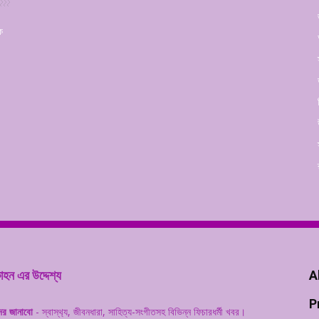
ক
হন এর উদ্দেশ্য
A
P
ের জানাবো
- স্বাস্থ‌্য, জীবনধারা, সাহিত্য-সংগীতসহ বিভিন্ন ফিচারধর্মী খবর।