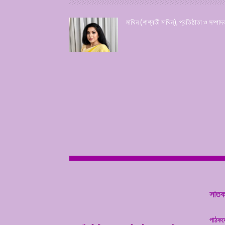
মাথিন (শাশ্বতী মাথিন), প্রতিষ্ঠাতা ও সম্পাদ
সাতকা
পাঠকদ