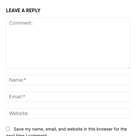
LEAVE A REPLY
Comment:
Na
Ema
Web
Save my name, email, and website in this browser for the
next time I comment.