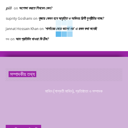
pill
অপেক্ষা করতে শিখবেন কেন?
on
পূজায় কেমন হবে আবৃত্তি ও অভিনয় শিল্পী সুপ্রীতির সাজ?
suprity Goshami
on
‘পার্লারের মেয়ে ভালো নয়’ এ রকম কথা শুনেছি
Jannat Hossain Khan
on
আম প্রতিদিন খাওয়া কি ঠিক?
শুভ
on
সম্পাদকীয় তথ্য
মাথিন (শাশ্বতী মাথিন), প্রতিষ্ঠাতা ও সম্পাদক