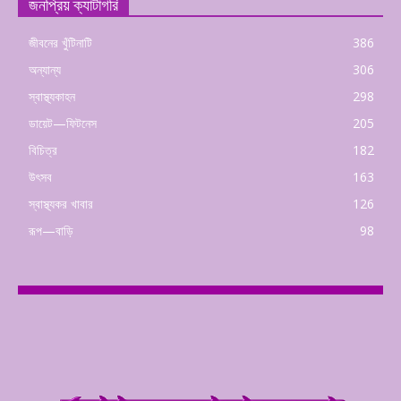
জনপ্রিয় ক্যাটাগরি
জীবনের খুঁটিনাটি
386
অন্যান্য
306
স্বাস্থ্যকাহন
298
ডায়েট—ফিটনেস
205
বিচিত্র
182
উৎসব
163
স্বাস্থ্যকর খাবার
126
রূপ—বাড়ি
98