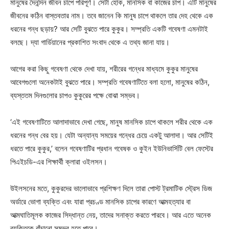
মানুষের দৈনন্দিন জীবন চাপে পরিপূর্ণ। সেটা হোক, মানসিক বা কাজের চাপ। এটি মানুষের
জীবনের কঠিন বাস্তবতার নাম। তবে জানেন কি মানুষ চাপে থাকলে তার দেহ থেকে এক
ধরনের গন্ধ ছড়ায়? আর সেটি বুঝতে পারে কুকুর। সম্প্রতি একটি গবেষণা এমনটাই
বলছে। দ্যা গার্ডিয়ানের প্রকাশিত সংবাদ থেকে এ তথ্য জানা যায়।
আগের করা কিছু গবেষণা থেকে দেখা যায়, শরীরের গন্ধের মাধ্যমে কুকুর মানুষের
আবেগগুলো অনেকটাই বুঝতে পারে। সম্প্রতি গবেষণাটিতে বলা হলো, মানুষের কঠিন,
ব্যস্ততম দিনগুলোর চাপও কুকুরের পক্ষে বোঝা সম্ভব।
‘এই গবেষণাটিতে আলাদাভাবে দেখা গেছে, মানুষ মানসিক চাপে থাকলে শরীর থেকে এক
ধরনের গন্ধ বের হয়। যেটা অন্যান্য সময়ের গন্ধের চেয়ে একটু আলাদা। আর সেটিই
ধরতে পারে কুকুর,’ বলেন গবেষণাটির প্রধান গবেষক ও কুইন ইউনিভার্সিটি বেল ফেস্টের
পিএইচডি-এর শিক্ষার্থী ক্লারা ওইলসন।
উইলসনের মতে, কুকুরদের ভালোভাবে প্রশিক্ষণ দিলে তারা পোস্ট ট্রমাটিক স্ট্রেস ডিজ
অর্ডারে ভোগা ব্যক্তি এবং যারা প্রচণ্ড মানসিক চাপের কারণে আত্মহত্যার বা
আত্মঘাতিমূলক কাজের সিদ্ধান্ত নেয়, তাদের সনাক্ত করতে পারবে। আর এতে অনেক
ব্যক্তিকে বাঁচানো সম্ভব হতে পারে।