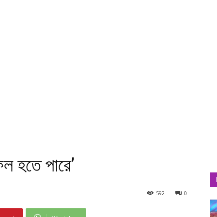
ল হতে পারে’
592
0