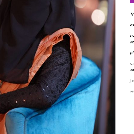
Tr
es
es
দে
pi
su
সা
Ja
শুভ