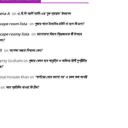
ena A
এ.বি.সি আর্লি লার্নিং-এর ‘বুক প্যারাড’ উদযাপন
on
cape room lista
পূজার পাতে টমেটোর চাটনি না হলে কি চলে?
on
cape roomy lista
ভালোবাসা দিবসে প্রিয়জনকে কী উপহার
on
বেন?
ll
অপেক্ষা করতে শিখবেন কেন?
on
পূজায় কেমন হবে আবৃত্তি ও অভিনয় শিল্পী সুপ্রীতির
prity Goshami
on
জ?
‘পার্লারের মেয়ে ভালো নয়’ এ রকম কথা শুনেছি
nnat Hossain Khan
on
আম প্রতিদিন খাওয়া কি ঠিক?
on