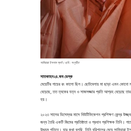
সামিয়ারা ইসলাম স্বর্ণা। ছবি : সংগৃহীত
সাতকাহন২৪.কম ডেস্ক
মেয়েটির গায়ের রং কালো ছিল। ছোটবেলায় মা ছাড়া এমন কোনো 
বেড়েছে, তত ত্বকের যত্ন ও সাজসজ্জার প্রতি আগ্রহ বেড়েছে ত
হয়।
২০২৩ সালের ডিসেম্বর মাসে বিউটিফিকেশন প্রশিক্ষণ কেন্দ্র উজ্জ্
জন্য তৈরি একটি জিমের প্রতিষ্ঠাতা ও প্রধান প্রশিক্ষক তিনি। গ
উদ্দ্যম গতিতে। যার কথা বলছি, তিনি বরিশালের মেয়ে সামিয়ারা ই