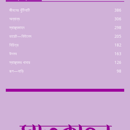
জীবনের খুঁটিনাটি
386
অন্যান্য
306
স্বাস্থ্যকাহন
298
ডায়েট—ফিটনেস
205
বিচিত্র
182
উৎসব
163
স্বাস্থ্যকর খাবার
126
রূপ—বাড়ি
98