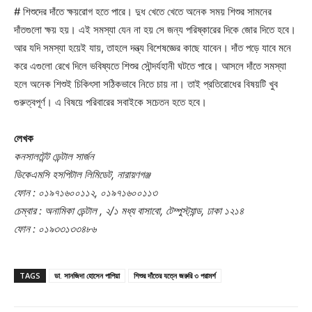
# শিশুদের দাঁতে ক্ষয়রোগ হতে পারে। দুধ খেতে খেতে অনেক সময় শিশুর সামনের
দাঁতগুলো ক্ষয় হয়। এই সমস্যা যেন না হয় সে জন্য পরিষ্কারের দিকে জোর দিতে হবে।
আর যদি সমস্যা হয়েই যায়, তাহলে দন্ত্য বিশেষজ্ঞের কাছে যাবেন। দাঁত পড়ে যাবে মনে
করে এগুলো রেখে দিলে ভবিষ্যতে শিশুর সৌন্দর্যহানী ঘটতে পারে। আসলে দাঁতে সমস্যা
হলে অনেক শিশুই চিকিৎসা সঠিকভাবে নিতে চায় না। তাই প্রতিরোধের বিষয়টি খুব
গুরুত্বপূর্ণ। এ বিষয়ে পরিবারের সবাইকে সচেতন হতে হবে।
লেখক
কনসালটেন্ট ডেন্টাল সার্জন
ডিকেএমসি হসপিটাল লিমিডেট, নারায়ণগঞ্জ
ফোন : ০১৯৭১৬০০১১২, ০১৯৭১৬০০১১৩
চেম্বার : অনামিকা ডেন্টাল , ২/১ মধ্য বাসাবো, টেম্পুস্ট্যান্ড, ঢাকা ১২১৪
ফোন : ০১৯৩৩১৩৩৪৮৬
TAGS
ডা. সানজিদা হোসেন পাপিয়া
শিশুর দাঁতের যত্নে জরুরি ৩ পরামর্শ