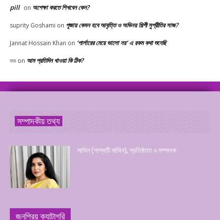
pill
অপেক্ষা করতে শিখবেন কেন?
on
পূজায় কেমন হবে আবৃত্তি ও অভিনয় শিল্পী সুপ্রীতির সাজ?
suprity Goshami
on
‘পার্লারের মেয়ে ভালো নয়’ এ রকম কথা শুনেছি
Jannat Hossain Khan
on
আম প্রতিদিন খাওয়া কি ঠিক?
শুভ
on
সম্পাদকীয় তথ্য
মাথিন (শাশ্বতী মাথিন), প্রতিষ্ঠাতা ও সম্পাদক
জনপ্রিয় ক্যাটাগরি