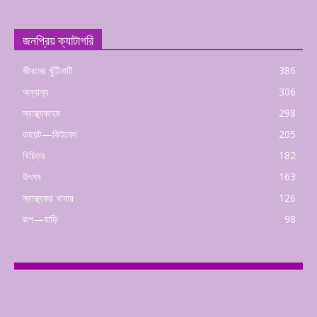
জনপ্রিয় ক্যাটাগরি
জীবনের খুঁটিনাটি
386
অন্যান্য
306
স্বাস্থ্যকাহন
298
ডায়েট—ফিটনেস
205
বিচিত্র
182
উৎসব
163
স্বাস্থ্যকর খাবার
126
রূপ—বাড়ি
98