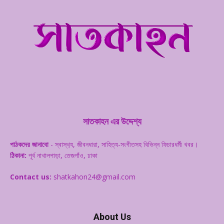
সাতকাহন এর উদ্দেশ্য
পাঠকদের জানাবো
- স্বাস্থ‌্য, জীবনধারা, সাহিত্য-সংগীতসহ বিভিন্ন ফিচারধর্মী খবর।
ঠিকানা:
পূর্ব নাখালপাড়া, তেজগাঁও, ঢাকা
Contact us:
shatkahon24@gmail.com
About Us