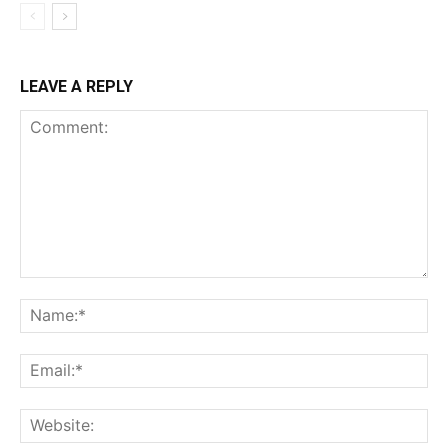
LEAVE A REPLY
Comment:
Na
Ema
Web