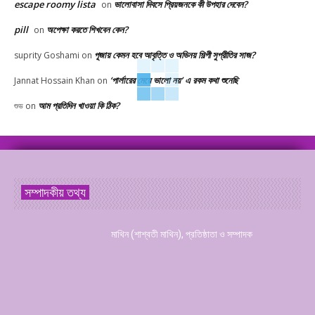
escape roomy lista
ভালোবাসা দিবসে প্রিয়জনকে কী উপহার দেবেন?
on
pill
অপেক্ষা করতে শিখবেন কেন?
on
পূজায় কেমন হবে আবৃত্তি ও অভিনয় শিল্পী সুপ্রীতির সাজ?
suprity Goshami
on
‘পার্লারের মেয়ে ভালো নয়’ এ রকম কথা শুনেছি
Jannat Hossain Khan
on
আম প্রতিদিন খাওয়া কি ঠিক?
শুভ
on
সম্পাদকীয় তথ্য
মাথিন (শাশ্বতী মাথিন), প্রতিষ্ঠাতা ও সম্পাদক