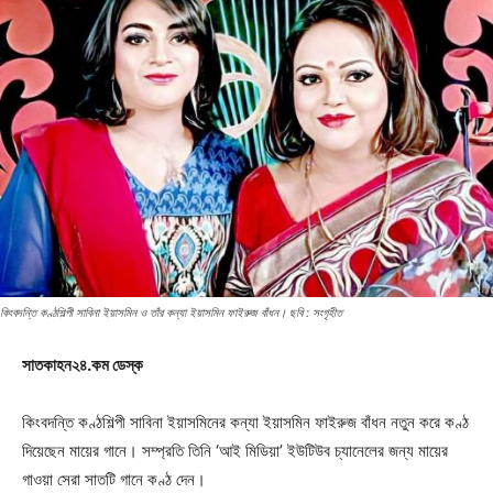
কিংবদন্তি কণ্ঠশিল্পী সাবিনা ইয়াসমিন ও তাঁর কন্যা ইয়াসমিন ফাইরুজ বাঁধন। ছবি : সংগৃহীত
সাতকাহন২৪.কম ডেস্ক
কিংবদন্তি কণ্ঠশিল্পী সাবিনা ইয়াসমিনের কন্যা ইয়াসমিন ফাইরুজ বাঁধন নতুন করে কণ্ঠ
দিয়েছেন মায়ের গানে। সম্প্রতি তিনি ‘আই মিডিয়া’ ইউটিউব চ্যানেলের জন্য মায়ের
গাওয়া সেরা সাতটি গানে কণ্ঠ দেন।