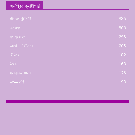
জনপ্রিয় ক্যাটাগরি
জীবনের খুঁটিনাটি
386
অন্যান্য
306
স্বাস্থ্যকাহন
298
ডায়েট—ফিটনেস
205
বিচিত্র
182
উৎসব
163
স্বাস্থ্যকর খাবার
126
রূপ—বাড়ি
98