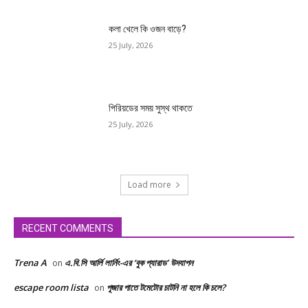
কলা খেলে কি ওজন বাড়ে?
25 July, 2026
পিরিয়ডের সময় সুস্থ থাকতে
25 July, 2026
Load more
RECENT COMMENTS
Trena A
এ.বি.সি আর্লি লার্নিং-এর ‘বুক প্যারাড’ উদযাপন
on
escape room lista
পূজার পাতে টমেটোর চাটনি না হলে কি চলে?
on