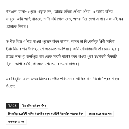
গানগুলো হলো- প্রেমে পড়েছে মন, তোমার দুনিয়া দেখিয়া শুনিয়া, ও আমার রসিয়া
বন্ধুরে, আমি আছি থাকবো, মনটা যদি খোলা যেত, অশ্রু দিয়ে লেখা এ গান এবং এই মন
তোমাকে দিলাম।
সংগীত নিয়ে এগিয়ে যাওয়া প্রসঙ্গে বাঁধন জানান, আমার মা কিংবদন্তি শিল্পী সাবিনা
ইয়াসমিনের গান উপমহাদেশে অত্যন্ত জনপ্রিয়। আমি সৌভাগ্যবতী তাঁর মেয়ে হয়ে।
মায়ের অসংখ্য জনপ্রিয় গান থেকে সাতটি বাছাই করে গাওয়া খুবই দুঃসাহসী বিষয়টি
ছিল। আশা করছি, গানগুলো শ্রোতাদের ভালো লাগবে।
এর কিছুদিন আগে অজয় মিত্রের সংগীত পরিচালনায় মৌলিক গান ‘পরবাস’ প্রকাশ হয়
বাঁধনের।
TAGS
ইয়াসমিন ফাইরুজ বাঁধন
কিংবদন্তি কণ্ঠশিল্পী সাবিনা ইয়াসমিন কন‍্যা কণ্ঠশিল্পী ইয়াসমিন ফায়রুজ বাঁধন
মেয়ের কণ্ঠে মায়ের গান
সাতকাহন২৪.কম