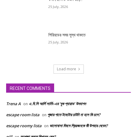
25 July, 2026
পিরিয়ডের সময় সুস্থ থাকতে
25 July, 2026
Load more
RECENT COMMENTS
Trena A
এ.বি.সি আর্লি লার্নিং-এর ‘বুক প্যারাড’ উদযাপন
on
escape room lista
পূজার পাতে টমেটোর চাটনি না হলে কি চলে?
on
escape roomy lista
ভালোবাসা দিবসে প্রিয়জনকে কী উপহার দেবেন?
on
pill
অপেক্ষা করতে শিখবেন কেন?
on