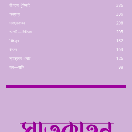
জীবনের খুঁটিনাটি
386
অন্যান্য
306
স্বাস্থ্যকাহন
298
ডায়েট—ফিটনেস
205
বিচিত্র
182
উৎসব
163
স্বাস্থ্যকর খাবার
126
রূপ—বাড়ি
98