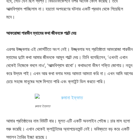
হবে, সেটি যেন ছিল স্বপ্ন। বিউটিফিকেশনে ওপর অনেক কোর্স করেছি। তবে
আত্মবিশ্বাস পাচ্ছিলাম না। হয়তো অপহরণের ঘটনার একটি প্রভাব থেকে গিয়েছিল
মনে।
আফরোজা পারভীন ম্যামের কথা জীবনকে পাল্টে দেয়
এরপর উজ্জ্বলার এই কোর্সটিতে অংশ নেই। উজ্জ্বলার সহ প্রতিষ্ঠাতা আফরোজা পারভীন
ম্যামের দুটো কথা আমার জীবনকে আমূল পাল্টে দেয়। তিনি বলেছিলেন, ‘এখনই এখান
থেকেই নিজেকে বদলে নাও’, ‘আত্মবিশ্বাস রাখো’। কথাগুলো ভীষণ শক্তি জোগায়। নতুন
করে উদ্যম পাই। এখন আর কথা বলার সময় আমতা আমতা করি না। এখন আমি আগের
চেয়ে সহজে মানুষের সঙ্গে মিশতে পারি এবং ক্লাইন্ট ডিল করতে পারি।
রুমানা ইফ্ফাত
আমার প্রতিষ্ঠানের নাম বিউটি বার। মূলত এটি একটি অনলাইন পেইজ। চার মাস হলো
শুরু করেছি। এখান থেকেই ক্লাইন্টদের অ্যাপয়েনমেন্ট নেই। ভবিষ্যতে বড় করে একটি
স্যালন তৈরির ইচ্ছা রয়েছে।