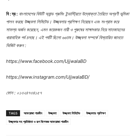
বি : দ্র :
বাংলাদেশের বিউটি অ্যান্ড গ্রুমিং ইন্ডাস্ট্রিতে উদ্যোক্তা তৈরিতে অগ্রণী ভূমিকা
পালন করছে উজ্জ্বলা লিমিটেড। উজ্জ্বলায় প্রশিক্ষণ নিয়েছেন এবং সংগ্রাম করে
সাফল্য অর্জন করেছেন, এমন কয়েকজন নারী ও পুরুষের সাক্ষাৎকার নিয়ে সাতকাহনের
ধারাবাহিক পর্ব চলছে। এই পর্বটি ছিলো ৬৬তম। উজ্জ্বলা সম্পর্কে বিস্তারিত জানতে
ভিজিট করুন :
https://www.facebook.com/UjjwalaBD
https://www.instagram.com/UjjwalaBD/
ফোন : ০১৩২৪৭৩৪১৫৭
TAGS
আফরোজা পারভীন
উজ্জ্বলা
উজ্জ্বলা লিমিটেড
উজ্জ্বলায় প্রশিক্ষণ
উজ্জ্বলার সহ প্রতিষ্ঠাতা ও রূপ বিশেষজ্ঞ আফরোজা পারভীন