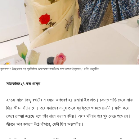
ক্যাপশন : উজ্জ্বলার সহ প্রতিষ্ঠাতা আফরোজা পারভীনের সঙ্গে রুমানা ইফ্ফাত। ছবি : সংগৃহীত
সাতকাহন২৪.কম ডেস্ক
২০১৪ সালে কিছু বখাটের মাধ্যমে অপহরণ হয় রুমানা ইফ্ফাত। চলন্ত গাড়ি থেকে লাফ
দিয়ে জীবন বাঁচায় সে। তবে সমাজের মানুষ তাকে স্বস্তিতে থাকতে দেয়নি। ধর্ষণ করে
ফেলে দেওয়া হয়েছে বলে তাঁর নামে বদনাম রটায়। এসব ঘটনার পরে খুব ভেঙে পড়ে সে।
জীবনে আর কখনো উঠে দাঁড়াবে, সেটা ছিল অকল্পনীয়।