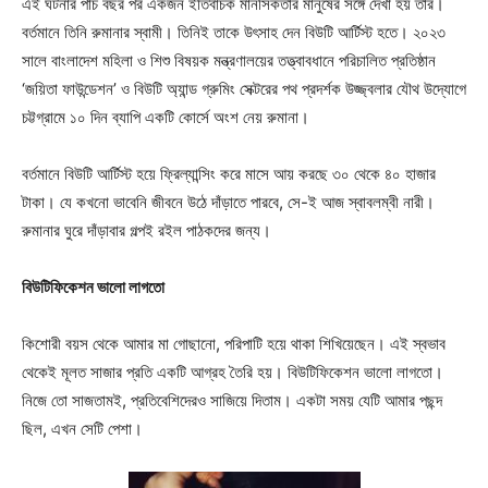
এই ঘটনার পাঁচ বছর পর একজন ইতিবাচক মানসিকতার মানুষের সঙ্গে দেখা হয় তাঁর।
বর্তমানে তিনি রুমানার স্বামী। তিনিই তাকে উৎসাহ দেন বিউটি আর্টিস্ট হতে। ২০২৩
সালে বাংলাদেশ মহিলা ও শিশু বিষয়ক মন্ত্রণালয়ের তত্ত্বাবধানে পরিচালিত প্রতিষ্ঠান
‘জয়িতা ফাউন্ডেশন’ ও বিউটি অ্যান্ড গ্রুমিং সেক্টরের পথ প্রদর্শক উজ্জ্বলার যৌথ উদ্যোগে
চট্টগ্রামে ১০ দিন ব্যাপি একটি কোর্সে অংশ নেয় রুমানা।
বর্তমানে বিউটি আর্টিস্ট হয়ে ফ্রিল্যান্সিং করে মাসে আয় করছে ৩০ থেকে ৪০ হাজার
টাকা। যে কখনো ভাবেনি জীবনে উঠে দাঁড়াতে পারবে, সে-ই আজ স্বাবলম্বী নারী।
রুমানার ঘুরে দাঁড়াবার গল্পই রইল পাঠকদের জন্য।
বিউটিফিকেশন ভালো লাগতো
কিশোরী বয়স থেকে আমার মা গোছানো, পরিপাটি হয়ে থাকা শিখিয়েছেন। এই স্বভাব
থেকেই মূলত সাজার প্রতি একটি আগ্রহ তৈরি হয়। বিউটিফিকেশন ভালো লাগতো।
নিজে তো সাজতামই, প্রতিবেশিদেরও সাজিয়ে দিতাম। একটা সময় যেটি আমার পছন্দ
ছিল, এখন সেটি পেশা।