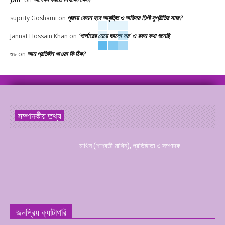
পূজায় কেমন হবে আবৃত্তি ও অভিনয় শিল্পী সুপ্রীতির সাজ?
suprity Goshami
on
‘পার্লারের মেয়ে ভালো নয়’ এ রকম কথা শুনেছি
Jannat Hossain Khan
on
আম প্রতিদিন খাওয়া কি ঠিক?
শুভ
on
সম্পাদকীয় তথ্য
মাথিন (শাশ্বতী মাথিন), প্রতিষ্ঠাতা ও সম্পাদক
জনপ্রিয় ক্যাটাগরি