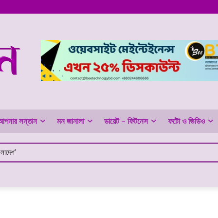
আপনার সন্তান
মন জানালা
ডায়েট – ফিটনেস
ফটো ও ভিডিও
াদেশ’