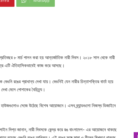
terest
WhatsApp
ে প্রতিবছর ৮ মার্চ পালন করা হয় আন্তর্জাতিক নারী দিবস। ২০১৮ সাল থেকে নারী
ক্ষেত্রে এটি ঐতিহাসিকভাবেই কাজ করে আসছে।
াকে বেগুনি রঙের প্রাধান্য দেখা যায়। বেগুনিই যেন নারীর চিন্তাশক্তির বার্তা হয়ে
দেখা মেলে পোশাকের বৈচিত্র্য।
াশন হাউজগুলোও সেজে উঠেছে বিশেষ আয়োজনে। এসব ব্র্যান্ডগুলো নিজস্ব ডিজাইনে
 হোসাইন দিপ্ত জানান, নারী দিবসকে কেন্দ্র করে রঙ বাংলাদেশ- এর আয়োজনে থাকছে
ুলোতে রয়েছে বেগুনি রঙের আধিক্য। এই রঙের সঙ্গে সাদা ও নীলের মিশ্রণে থাকছে