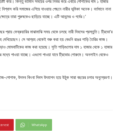
ষ্টা করি। কিন্তু বর্তমান সময়ের ওপর নির্ভর করে এবারে পোশাকের দাম ১ হাজার
বিশ্বাস করি সমাজের এগিয়ে যাওয়ায় পেছনে নারীর ভূমিকা অনেক। বর্তমানে নানা
ষেত্রে তারা পুরুষকেও ছাড়িয়ে যাচ্ছে। এটি আনন্দের ও গর্বের।’
বছর প্রায় ফেব্রুয়ারির মাঝামাঝি সময় থেকে চলছে নারী দিবসের প্রস্তুতি। ট্রিভো’র
রহ দেখিয়েছেন। সে আগ্রহ থেকেই শুরু করা হয় বেগুনি রঙের শাড়ি তৈরির কাজ।
াড়াও মোমবাটিকের কাজ করা হয়েছে। সুতি শাড়িগুলোর দাম ১ হাজার থেকে ১ হাজার
 মধ্যে পাওয়া যাচ্ছে। এগুলো পাওয়া যাবে ট্রিভোর শোরুমে। অনলাইন থেকেও
াজ-পোশাক, উৎসব কিংবা দিবস উৎযাপন হয়ে উঠুক সারা বছরের চলার অনুপ্রেরণা।
terest
WhatsApp