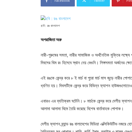
Facebook
Twitter
Pin
ছবি : রঙ বাংলাদেশ
অপরাজিতা অরু
নারী-পুরুষের সমতা, নারীর সামাজিক ও অর্থনৈতিক মুক্তির লক্ষ্য
দিবসের থিম রং হিসেবে স্থান নেয় বেগুনি। লিঙ্গসমতা অর্জনের 
এই রঙকে কেন্দ্র করে ৮ ই মার্চ বা পুরো মার্চ মাস জুড়ে নারীর পোশ
ধ্বণিত হয়। দিবসটিকে কেন্দ্র করে বিভিন্ন ফ্যাশন হাউজগুলোতেও 
এবারও এর ব্যতিক্রম ঘটেনি। ৮ মার্চকে কেন্দ্র করে দেশীয় ফ্য
আলাদা আলাদা থিমে তৈরি করেছে বিশেষ বার্তাবাহক পোশাক।
দেশীয় ফ্যাশন ব্র্যান্ড রঙ বালাদেশের মিডিয়া এক্সিকিউটিভ নজরে
বৈচিত্র্যময় সব পোশাক। শাড়ি, কুর্তি, টপস, ব্লাউস ও মাস্ক যেগ