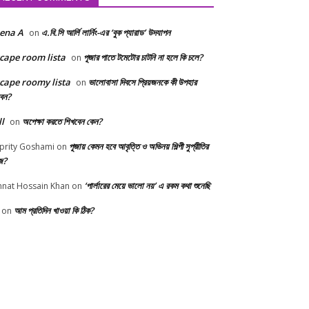
ena A
এ.বি.সি আর্লি লার্নিং-এর ‘বুক প্যারাড’ উদযাপন
on
cape room lista
পূজার পাতে টমেটোর চাটনি না হলে কি চলে?
on
cape roomy lista
ভালোবাসা দিবসে প্রিয়জনকে কী উপহার
on
বেন?
ll
অপেক্ষা করতে শিখবেন কেন?
on
পূজায় কেমন হবে আবৃত্তি ও অভিনয় শিল্পী সুপ্রীতির
prity Goshami
on
জ?
‘পার্লারের মেয়ে ভালো নয়’ এ রকম কথা শুনেছি
nnat Hossain Khan
on
আম প্রতিদিন খাওয়া কি ঠিক?
on