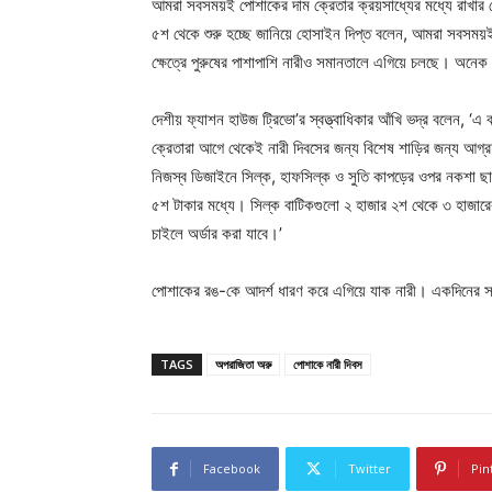
আমরা সবসময়ই পোশাকের দাম ক্রেতার ক্রয়সাধ্যের মধ্যে রাখার চে
৫শ থেকে শুরু হচ্ছে জানিয়ে হোসাইন দিপ্ত বলেন, আমরা সবসময়ই 
ক্ষেত্রে পুরুষের পাশাপাশি নারীও সমানতালে এগিয়ে চলছে। অনেক ক্
দেশীয় ফ্যাশন হাউজ ট্রিভো’র স্বত্ত্বাধিকার আঁখি ভদ্র বলেন, ‘এ 
ক্রেতারা আগে থেকেই নারী দিবসের জন্য বিশেষ শাড়ির জন্য আগ্
নিজস্ব ডিজাইনে সিল্ক, হাফসিল্ক ও সুতি কাপড়ের ওপর নকশা ছ
৫শ টাকার মধ্যে। সিল্ক বাটিকগুলো ২ হাজার ২শ থেকে ৩ হাজারের
চাইলে অর্ডার করা যাবে।’
পোশাকের রঙ-কে আদর্শ ধারণ করে এগিয়ে যাক নারী। একদিনের স
TAGS
অপরাজিতা অরু
পোশাকে নারী দিবস
Facebook
Twitter
Pin