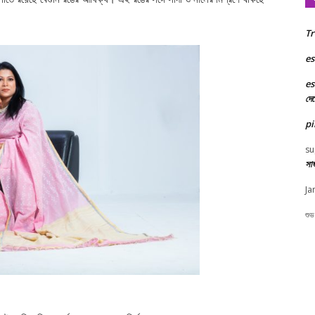
Tr
es
es
দে
pi
su
সা
Ja
শুভ