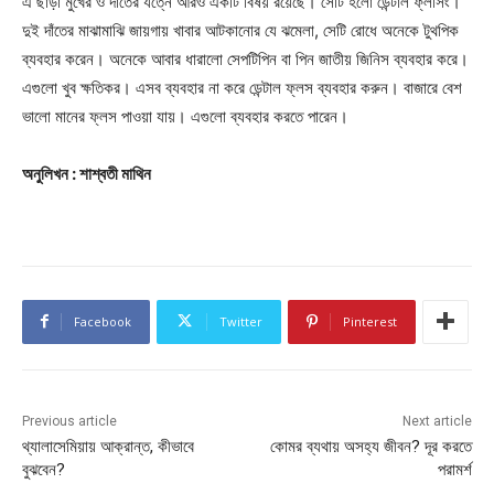
এ ছাড়া মুখের ও দাঁতের যত্নে আরও একটি বিষয় রয়েছে। সেটি হলো ডেন্টাল ফ্লসিং।
দুই দাঁতের মাঝামাঝি জায়গায় খাবার আটকানোর যে ঝমেলা, সেটি রোধে অনেকে টুথপিক
ব্যবহার করেন। অনেকে আবার ধারালো সেপটিপিন বা পিন জাতীয় জিনিস ব্যবহার করে।
এগুলো খুব ক্ষতিকর। এসব ব্যবহার না করে ডেন্টাল ফ্লস ব্যবহার করুন। বাজারে বেশ
ভালো মানের ফ্লস পাওয়া যায়। এগুলো ব্যবহার করতে পারেন।
অনুলিখন : শাশ্বতী মাথিন
Facebook
Twitter
Pinterest
Previous article
Next article
থ্যালাসেমিয়ায় আক্রান্ত, কীভাবে
কোমর ব্যথায় অসহ্য জীবন? দূর করতে
বুঝবেন?
পরামর্শ