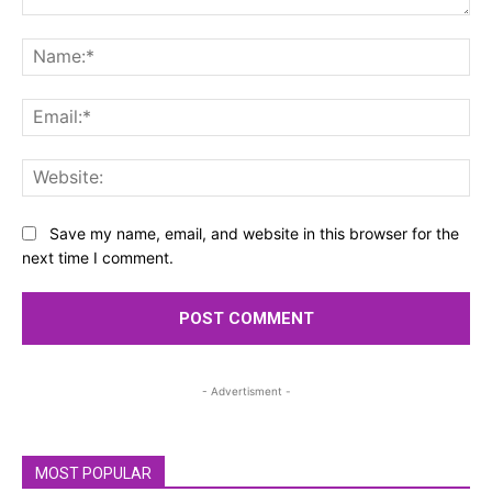
Comment:
Na
Ema
Web
Save my name, email, and website in this browser for the
next time I comment.
- Advertisment -
MOST POPULAR