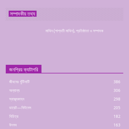
সম্পাদকীয় তথ্য
মাথিন (শাশ্বতী মাথিন), প্রতিষ্ঠাতা ও সম্পাদক
জনপ্রিয় ক্যাটাগরি
জীবনের খুঁটিনাটি
386
অন্যান্য
306
স্বাস্থ্যকাহন
298
ডায়েট—ফিটনেস
205
বিচিত্র
182
উৎসব
163