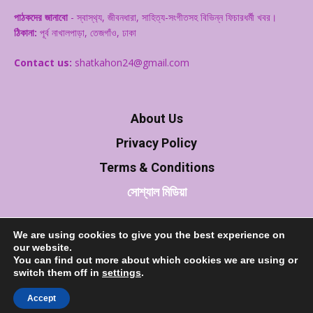
পাঠকদের জানাবো
- স্বাস্থ‌্য, জীবনধারা, সাহিত্য-সংগীতসহ বিভিন্ন ফিচারধর্মী খবর।
ঠিকানা:
পূর্ব নাখালপাড়া, তেজগাঁও, ঢাকা
Contact us:
shatkahon24@gmail.com
About Us
Privacy Policy
Terms & Conditions
সোশ্যাল মিডিয়া
We are using cookies to give you the best experience on
our website.
You can find out more about which cookies we are using or
switch them off in
settings
.
Accept
© 2020 shatkahon24.com