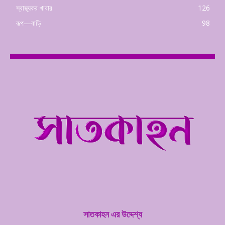
স্বাস্থ্যকর খাবার
126
রূপ—বাড়ি
98
সাতকাহন এর উদ্দেশ্য