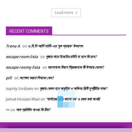
Load more
RECENT COMMENTS
Trena A
এ.বি.সি আর্লি লার্নিং-এর ‘বুক প্যারাড’ উদযাপন
on
escape room lista
পূজার পাতে টমেটোর চাটনি না হলে কি চলে?
on
escape roomy lista
ভালোবাসা দিবসে প্রিয়জনকে কী উপহার দেবেন?
on
pill
অপেক্ষা করতে শিখবেন কেন?
on
পূজায় কেমন হবে আবৃত্তি ও অভিনয় শিল্পী সুপ্রীতির সাজ?
suprity Goshami
on
‘পার্লারের মেয়ে ভালো নয়’ এ রকম কথা শুনেছি
Jannat Hossain Khan
on
আম প্রতিদিন খাওয়া কি ঠিক?
শুভ
on