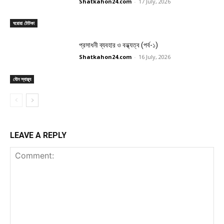
Shatkahon24.com
-
17 July, 2026
ঘরোয়া টোটকা
প্রসাধনী ব্যবহার ও বন্ধ্যত্ব (পর্ব-১)
Shatkahon24.com
-
16 July, 2026
যৌন স্বাস্থ্য
LEAVE A REPLY