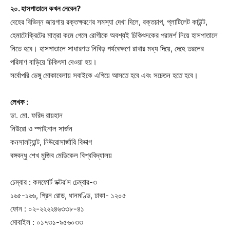
২০. হাসপাতালে কখন নেবেন?
দেহের বিভিন্ন জায়গায় রক্তক্ষরণের সমস্যা দেখা দিলে, রক্তচাপ, প্লাটিলেট কাউন্ট,
হেমাটোক্রিটের মাত্রা কমে গেলে রোগীকে অবশ্যই চিকিৎসকের পরামর্শ নিয়ে হাসপাতালে
নিতে হবে। হাসপাতালে সাধারণত নিবিড় পর্যবেক্ষণে রাখার মধ্য দিয়ে, দেহে তরলের
পরিমাণ বাড়িয়ে চিকিৎসা দেওয়া হয়।
সর্বোপরি ডেঙ্গু মোকাবেলায় সবাইকে এগিয়ে আসতে হবে এবং সচেতন হতে হবে।
লেখক :
ডা. মো. ফরিদ রায়হান
নিউরো ও স্পাইনাল সার্জন
কনসালট্যান্ট, নিউরোসার্জারি বিভাগ
বঙ্গবন্ধু শেখ মুজিব মেডিকেল বিশ্ববিদ্যালয়
চেম্বার : কমফোর্ট ডক্টর’স চেম্বার-৩
১৬৫-১৬৬, গ্রিন রোড, ধানমণ্ডি, ঢাকা- ১২০৫
ফোন : ০২-২২২২৪৬৩৩৮-৪১
মোবাইল : ০১৭৩১-৯৫৬০৩৩