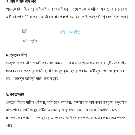
৭. বমি ও বমি বমি ভাব
অনেকেরই এই সময় বমি বমি ভাব ও বমি হয়। সঙ্গে থাকে অরুচি ও ক্ষুধামান্দ্য। যেহেতু
এই কারণে পানি ও তরল জাতীয় খাবার গ্রহণ কম হয়, তাই দেহে পানিশূন্যতা দেখা দেয়।
ছবি : সংগৃহীত
৮. ত্বকের র্যাশ
ডেঙ্গুতে ত্বকে র্যাশ একটি প্রচলিত সমস্যা। সাধারণত জ্বর শুরু হওয়ার দুই থেকে পাঁচ
দিনের মধ্যে দেহে চুলকানিসহ র্যাশ ও ফুসকুড়ি হয়। প্রথমে এটি মুখ, গলা ও বুকে শুরু
হয়। আস্তে আস্তে সারা দেহে ছড়ায়।
৯. রক্তক্ষরণ
ডেঙ্গুতে দাঁতের মাড়ির গোঁড়ায়, মাসিকের রাস্তায়, প্রস্রাব বা পায়খানার রাস্তায় রক্তপাত
হতে পারে। এটি ডেঙ্গুর জটিল অবস্থা। ডেঙ্গু হলে এবং এসব লক্ষণ দেখলে দ্রুত
চিকিৎসকের পরামর্শ নিতে হবে। এ ক্ষেত্রে রোগীকে হাসপাতালে ভর্তির প্রয়োজন পড়তে
পারে।