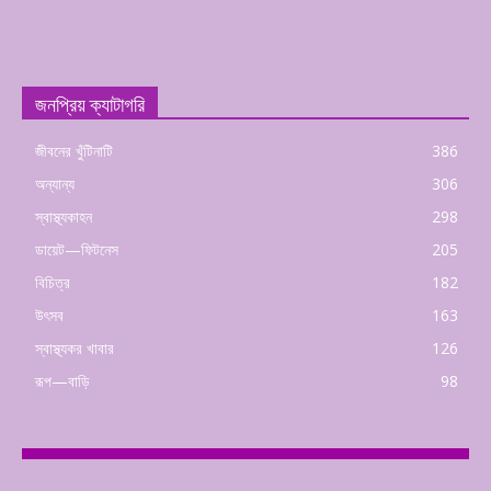
জনপ্রিয় ক্যাটাগরি
জীবনের খুঁটিনাটি
386
অন্যান্য
306
স্বাস্থ্যকাহন
298
ডায়েট—ফিটনেস
205
বিচিত্র
182
উৎসব
163
স্বাস্থ্যকর খাবার
126
রূপ—বাড়ি
98