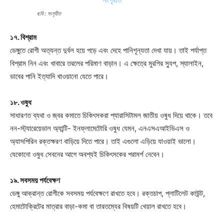
ছবি : সংগৃহীত
১৭. বিশ্রাম
ডেঙ্গুতে রোগী অত্যন্ত দুর্বল হয়ে পড়ে এবং দেহে পানিশূন্যতা দেখা যায়। তাই পর্যাপ্ত
বিশ্রাম নিন এবং খাবারে তরলের পরিমাণ বাড়ান। এ ক্ষেত্রে মুরগির স্যুপ, স্যালাইন,
ডাবের পানি ইত্যাদি খাওয়ানো যেতে পারে।
১৮. ওষুধ
সাধারণত ব্যথা ও জ্বর কমাতে চিকিৎসকরা প্যারাসিটামল জাতীয় ওষুধ দিয়ে থাকে। তবে
নন-স্ট্যারেয়েডাল অ্যান্টি- ইনফ্লামেটোরি ওষুধ যেমন, এনএসএআইডিএস ও
অ্যাসপিরিন রক্তক্ষরণ বাড়িয়ে দিতে পারে। তাই এগুলো এড়িয়ে যাওয়াই ভালো।
যেকোনো ওষুধ সেবনের আগে অবশ্যই চিকিৎসকের পরামর্শ নেবেন।
১৯. সবসময় পর্যবেক্ষণ
ডেঙ্গু আক্রান্ত রোগীকে সবসময় পর্যবেক্ষণে রাখতে হবে। রক্তচাপ, প্লাটিলেট কাউন্ট,
হেমাটোক্রিটের মাত্রার বাড়া-কমা বা তারতম্যের বিষয়টি খেয়াল রাখতে হবে।