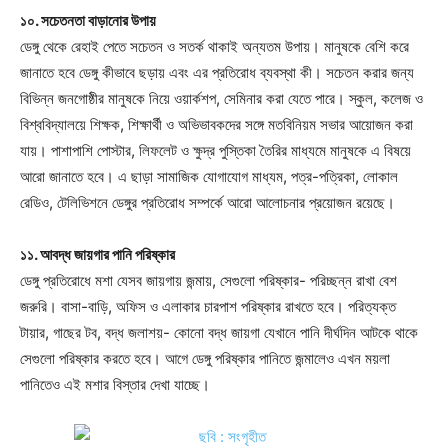
১০. সচেতনতা বাড়ানোর উপায়
ডেঙ্গু থেকে রেহাই পেতে সচেতন ও সতর্ক থাকাই অন্যতম উপায়। মানুষকে বেশি করে
জানাতে হবে ডেঙ্গু কীভাবে ছড়ায় এবং এর প্রতিরোধ ব্যবস্থা কী। সচেতন করার জন্য
বিভিন্ন জনগোষ্ঠীর মানুষকে নিয়ে ওয়ার্কশপ, সেমিনার করা যেতে পারে। স্কুল, কলেজ ও
বিশ্ববিদ্যালয়ে শিক্ষক, শিক্ষার্থী ও অভিভাবকদের সঙ্গে মতবিনিয়ম সভার আয়োজন করা
যায়। পাশাপাশি পোস্টার, লিফলেট ও ক্ষুদ্র পুস্তিকা তৈরির মাধ্যমে মানুষকে এ বিষয়ে
আরো জানাতে হবে। এ ছাড়া সামাজিক যোগাযোগ মাধ্যম, পত্র-পত্রিকা, লোকাল
রেডিও, টেলিভিশনে ডেঙ্গুর প্রতিরোধ সম্পর্কে আরো আলোচনার প্রয়োজন রয়েছে।
১১. আবদ্ধ জায়গার পানি পরিষ্কার
ডেঙ্গু প্রতিরোধে মশা যেসব জায়গায় জন্মায়, সেগুলো পরিষ্কার- পরিচ্ছন্ন রাখা বেশ
জরুরি। বাসা-বাড়ি, অফিস ও এলাকার চারপাশ পরিষ্কার রাখতে হবে। পরিত্যক্ত
টায়ার, গাছের টব, বদ্ধ জলাশয়- কোনো বদ্ধ জায়গা যেখানে পানি দীর্ঘদিন আটকে থাকে
সেগুলো পরিষ্কার করতে হবে। আগে ডেঙ্গু পরিষ্কার পানিতে জন্মালেও এখন ময়লা
পানিতেও এই মশার বিস্তার দেখা যাচ্ছে।