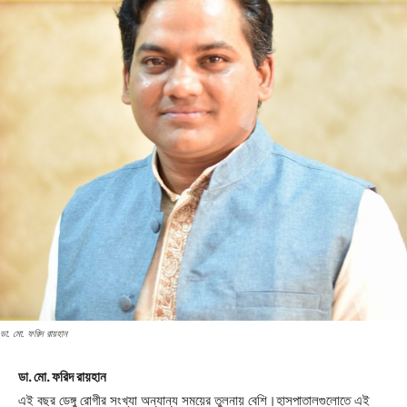
ডা. মো. ফরিদ রায়হান
ডা. মো. ফরিদ রায়হান
এই বছর ডেঙ্গু রোগীর সংখ্যা অন্যান্য সময়ের তুলনায় বেশি।হাসপাতালগুলোতে এই