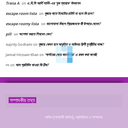
Trena A
এ.বি.সি আর্লি লার্নিং-এর ‘বুক প্যারাড’ উদযাপন
on
escape room lista
পূজার পাতে টমেটোর চাটনি না হলে কি চলে?
on
escape roomy lista
ভালোবাসা দিবসে প্রিয়জনকে কী উপহার দেবেন?
on
pill
অপেক্ষা করতে শিখবেন কেন?
on
পূজায় কেমন হবে আবৃত্তি ও অভিনয় শিল্পী সুপ্রীতির সাজ?
suprity Goshami
on
‘পার্লারের মেয়ে ভালো নয়’ এ রকম কথা শুনেছি
Jannat Hossain Khan
on
আম প্রতিদিন খাওয়া কি ঠিক?
শুভ
on
সম্পাদকীয় তথ্য
মাথিন (শাশ্বতী মাথিন), প্রতিষ্ঠাতা ও সম্পাদক