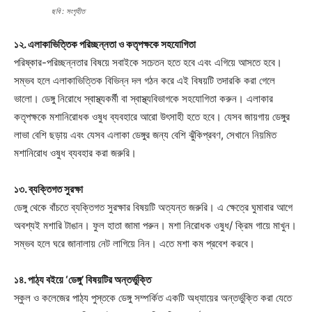
ছবি : সংগৃহীত
১২. এলাকাভিত্তিক পরিচ্ছন্নতা ও কতৃপক্ষকে সহযোগিতা
পরিষ্কার-পরিচ্ছন্নতার বিষয়ে সবাইকে সচেতন হতে হবে এবং এগিয়ে আসতে হবে।
সম্ভব হলে এলাকাভিত্তিক বিভিন্ন দল গঠন করে এই বিষয়টি তদারকি করা গেলে
ভালো। ডেঙ্গু নিরোধে স্বাস্থ্যকর্মী বা স্বাস্থ্যবিভাগকে সহযোগিতা করুন। এলাকার
কতৃপক্ষকে মশানিরোধক ওষুধ ব্যবহারে আরো উৎসাহী হতে হবে। যেসব জায়গায় ডেঙ্গুর
লাভা বেশি ছড়ায় এবং যেসব এলাকা ডেঙ্গুর জন্য বেশি ঝুঁকিপ্রবণ, সেখানে নিয়মিত
মশানিরোধ ওষুধ ব্যবহার করা জরুরি।
১৩. ব্যক্তিগত সুরক্ষা
ডেঙ্গু থেকে বাঁচতে ব্যক্তিগত সুরক্ষার বিষয়টি অত্যন্ত জরুরি। এ ক্ষেত্রে ঘুমাবার আগে
অবশ্যই মশারি টাঙান। ফুল হাতা জামা পরুন। মশা নিরোধক ওষুধ/ ক্রিম গায়ে মাখুন।
সম্ভব হলে ঘরে জানালায় নেট লাগিয়ে নিন। এতে মশা কম প্রবেশ করবে।
১৪. পাঠ্য বইয়ে ‘ডেঙ্গু’ বিষয়টির অন্তর্ভুক্তি
স্কুল ও কলেজের পাঠ্য পুস্তকে ডেঙ্গু সম্পর্কিত একটি অধ্যায়ের অন্তর্ভুক্তি করা যেতে