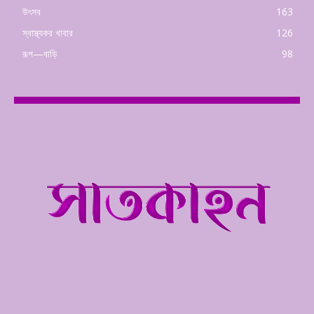
উৎসব
163
স্বাস্থ্যকর খাবার
126
রূপ—বাড়ি
98