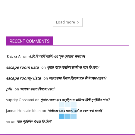
Load more
RECENT COMMENTS
Trena A
এ.বি.সি আর্লি লার্নিং-এর ‘বুক প্যারাড’ উদযাপন
on
escape room lista
পূজার পাতে টমেটোর চাটনি না হলে কি চলে?
on
escape roomy lista
ভালোবাসা দিবসে প্রিয়জনকে কী উপহার দেবেন?
on
pill
অপেক্ষা করতে শিখবেন কেন?
on
পূজায় কেমন হবে আবৃত্তি ও অভিনয় শিল্পী সুপ্রীতির সাজ?
suprity Goshami
on
‘পার্লারের মেয়ে ভালো নয়’ এ রকম কথা শুনেছি
Jannat Hossain Khan
on
আম প্রতিদিন খাওয়া কি ঠিক?
শুভ
on