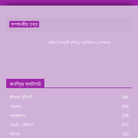
সম্পাদকীয় তথ্য
মাথিন (শাশ্বতী মাথিন), প্রতিষ্ঠাতা ও সম্পাদক
জনপ্রিয় ক্যাটাগরি
জীবনের খুঁটিনাটি
386
অন্যান্য
306
স্বাস্থ্যকাহন
298
ডায়েট—ফিটনেস
205
বিচিত্র
182