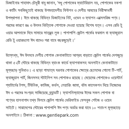
ডিজাইনার শাহাদাৎ চৌধুরী বাবু জানান, ‘শুধু পোশাকের ম্যাটেরিয়াল নয়, পোশাকের নকশা
ও কাটিং সবকিছুতেই থাকছে উপমহাদেশীয় ফিউশন ও দেশীয় আবহের নিরীক্ষাধর্মী
উপস্থাপনা। ঈদে থাকছে বিভিন্ন ডিজাইনের নিট, ওভেন ও ফ্যাশন এক্সেসরিজ পণ্য।
গরমের কারণে রঙ ও উৎসব ভিত্তিক পোশাকে দেওয়া হয়েছে বিশেষ যত্ন। এসব রেডি টু
ওয়ার আপনাকে দিবে সামারে সাতন্ত্র্য লুক। পাশাপাশি জেন্টল পার্কের ফরমাল বা ক্যাজুয়াল
রেডি টু ওয়ারগুলো ঈদ বাদেও পরা যাবে বছরজুড়েই।’
উল্লেখ্য, ঈদ উৎসবে দেশীয় পোশাক কেনাকাটাতে আগ্রহ বাড়াতে জেন্টল পার্কের দেশজুড়ে
থাকা ৫২টি স্টোরে থাকছে বিভিন্ন ব্যাংক কার্ডে ক্যাশবাকসহ অনলাইন কেনাকাটাতে
মূল্যছাড় সুবিধাও। এ ছাড়া পাশ্চাত্য ঘরনার পোশাকের ক্ষেত্রে ছেলেদের পোলো টি-শার্ট,
ক্যাজুয়াল শার্ট, জিনসসহ স্টাইলিশ সব পোশাকও রয়েছে। মেয়েদের পোশাকেও ওয়েস্টার্ন
প্যাটার্নের টপস, টিউনিক, কামিজ, কর্ডস, লেয়ারিং জামা, বটম কালেকশন দিয়ে নিজেদের
ঈদ ও গরমের সংগ্রহ সাজিয়েছে ব্র্যান্ডটি। ফ্যাশনিস্তাদের ঈদের সকল পোশাক বা
পণ্যের হালনাগাদ তথ্য মিলবে জেন্টল পার্কের ভেরিফাইড ফেসবুক পেইজ ও ওয়েব
সাইটে। সারাদেশের স্টোরের পাশাপাশি ঈদ পণ্য অর্ডার করা যাবে ১০ শতাংশ মূল্যছাড়ে
অনলাইনে। ঠিকানা : www.gentlepark.com