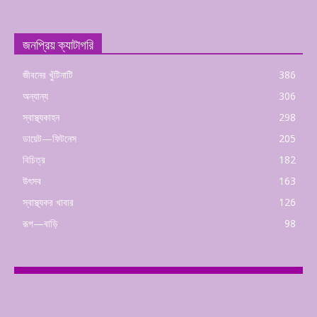
জনপ্রিয় ক্যাটাগরি
জীবনের খুঁটিনাটি
386
অন্যান্য
306
স্বাস্থ্যকাহন
298
ডায়েট—ফিটনেস
205
বিচিত্র
182
উৎসব
163
স্বাস্থ্যকর খাবার
126
রূপ—বাড়ি
98