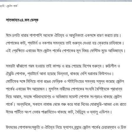
ছবি : জেন্টল পার্ক
সাতকাহন২৪.কম ডেস্ক
ঈদে চলতি ধারার পাশাপাশি অনেকে ঐতিহ্য ও আধুনিকতা একসঙ্গে ধারণ করতে চায়।
পোশাকের কাট, প্যাটার্ন ও নকশার সমন্বয়ে তাই গুরুত্ব দেওয়া হয় ক্রেতার চাহিদাকে।
এই প্রেক্ষিতে এবারের ঈদে জেন্টল পার্কের পোশাকের মূল বিষয় ফেস্টিভ মুডে আভিজাত্য।
সময়টা ঝাঁঝালো গরম হওয়ায় তাই কাপড় ও রঙে পেয়েছে বিশেষ গুরুত্ব। রুচিশীল ও
ট্রেন্ডি পোশাক, প্যাটার্নে আনা হয়েছে ভিন্নতা, থাকছে দেশি ঘরানার ফিউশনও।
মোটিফের সঙ্গে মিলিয়ে নানা রঙের ফেব্রিক ও স্টাইলিংয়ের সমন্বয় সমৃদ্ধ করেছে জেন্টল
পার্কের এবারের ঈদ আয়োজন। মুসলিম নারীদের পোশাকের সংযমি বৈশিষ্ট্যকে প্রাধান্য
দিয়ে আরাম, সহজে পরিধানযোগ্য ও অভিজাত মডেস্ট পোশাক সংগ্রহও থাকছে জেন্টল
পার্কে। অন্যদিকে, সকালে নামাজ থেকে শুরু করে সারা দিনের ঘোরাঘুরি-আড্ডা এবং রাতে
ঈদের পার্টিতে অংশ নেবার পাঞ্জাবিতেও থাকছে কাট, বৈচিত্র্য ও ভ্যালু এডিশন।
উৎসবের পোশাকসংস্কৃতি ও ঐতিহ্য নিয়ে ফ্যাশন ব্র্যান্ড জেন্টল পার্কের চেয়ারম্যান ও চিফ