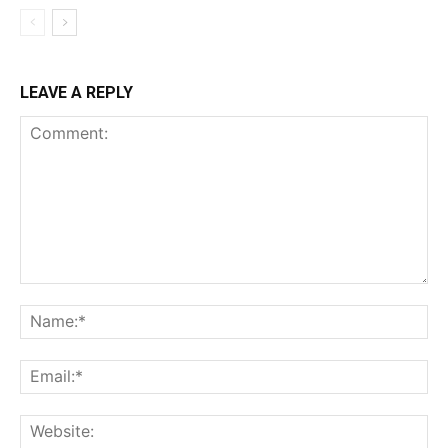
LEAVE A REPLY
Comment:
Na
Ema
Web