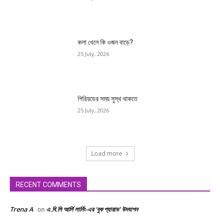
কলা খেলে কি ওজন বাড়ে?
25 July, 2026
পিরিয়ডের সময় সুস্থ থাকতে
25 July, 2026
Load more
RECENT COMMENTS
Trena A
এ.বি.সি আর্লি লার্নিং-এর ‘বুক প্যারাড’ উদযাপন
on