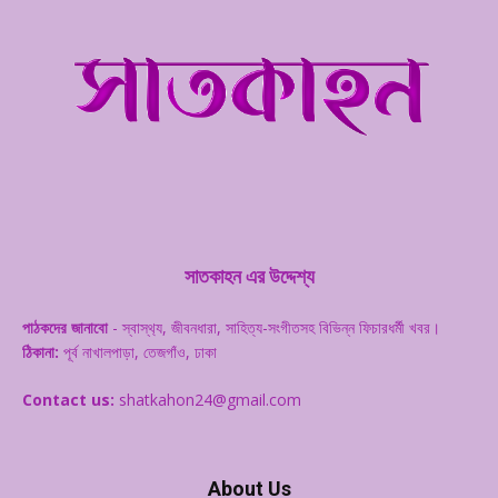
সাতকাহন এর উদ্দেশ্য
পাঠকদের জানাবো
- স্বাস্থ‌্য, জীবনধারা, সাহিত্য-সংগীতসহ বিভিন্ন ফিচারধর্মী খবর।
ঠিকানা:
পূর্ব নাখালপাড়া, তেজগাঁও, ঢাকা
Contact us:
shatkahon24@gmail.com
About Us