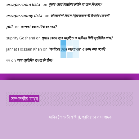
escape room lista
পূজার পাতে টমেটোর চাটনি না হলে কি চলে?
on
escape roomy lista
ভালোবাসা দিবসে প্রিয়জনকে কী উপহার দেবেন?
on
pill
অপেক্ষা করতে শিখবেন কেন?
on
পূজায় কেমন হবে আবৃত্তি ও অভিনয় শিল্পী সুপ্রীতির সাজ?
suprity Goshami
on
‘পার্লারের মেয়ে ভালো নয়’ এ রকম কথা শুনেছি
Jannat Hossain Khan
on
আম প্রতিদিন খাওয়া কি ঠিক?
শুভ
on
সম্পাদকীয় তথ্য
মাথিন (শাশ্বতী মাথিন), প্রতিষ্ঠাতা ও সম্পাদক