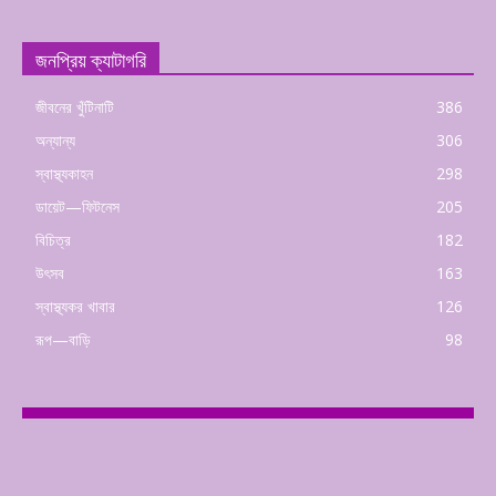
জনপ্রিয় ক্যাটাগরি
জীবনের খুঁটিনাটি
386
অন্যান্য
306
স্বাস্থ্যকাহন
298
ডায়েট—ফিটনেস
205
বিচিত্র
182
উৎসব
163
স্বাস্থ্যকর খাবার
126
রূপ—বাড়ি
98