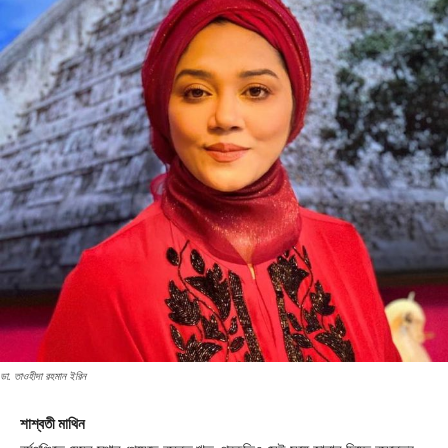
ডা. তাওহীদা রহমান ইরিন
শাশ্বতী মাথিন