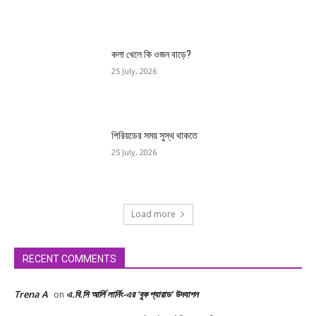
কলা খেলে কি ওজন বাড়ে?
25 July, 2026
পিরিয়ডের সময় সুস্থ থাকতে
25 July, 2026
Load more
RECENT COMMENTS
Trena A
এ.বি.সি আর্লি লার্নিং-এর ‘বুক প্যারাড’ উদযাপন
on