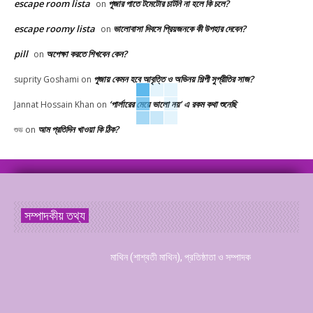
escape room lista
পূজার পাতে টমেটোর চাটনি না হলে কি চলে?
on
escape roomy lista
ভালোবাসা দিবসে প্রিয়জনকে কী উপহার দেবেন?
on
pill
অপেক্ষা করতে শিখবেন কেন?
on
পূজায় কেমন হবে আবৃত্তি ও অভিনয় শিল্পী সুপ্রীতির সাজ?
suprity Goshami
on
‘পার্লারের মেয়ে ভালো নয়’ এ রকম কথা শুনেছি
Jannat Hossain Khan
on
আম প্রতিদিন খাওয়া কি ঠিক?
শুভ
on
সম্পাদকীয় তথ্য
মাথিন (শাশ্বতী মাথিন), প্রতিষ্ঠাতা ও সম্পাদক