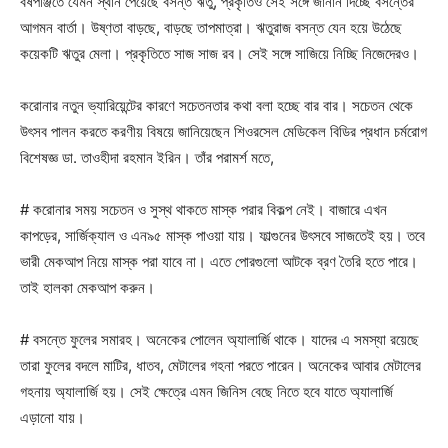
বর্ষপঞ্জিতে যেমন স্থান পেয়েছে বসন্ত ঋতু, প্রকৃতিও সেই সঙ্গে জানান দিচ্ছে বসন্তের
আগমন বার্তা। উষ্ণতা বাড়ছে, বাড়ছে তাপমাত্রা। ঋতুরাজ বসন্ত যেন হয়ে উঠেছে
কয়েকটি ঋতুর মেলা। প্রকৃতিতে সাজ সাজ রব। সেই সঙ্গে সাজিয়ে নিচ্ছি নিজেদেরও।
করোনার নতুন ভ্যারিয়েন্টের কারণে সচেতনতার কথা বলা হচ্ছে বার বার। সচেতন থেকে
উৎসব পালন করতে করণীয় বিষয়ে জানিয়েছেন শিওরসেল মেডিকেল বিডির প্রধান চর্মরোগ
বিশেষজ্ঞ ডা. তাওহীদা রহমান ইরিন। তাঁর পরামর্শ মতে,
# করোনার সময় সচেতন ও সুস্থ থাকতে মাস্ক পরার বিকল্প নেই। বাজারে এখন
কাপড়ের, সার্জিক্যাল ও এন৯৫ মাস্ক পাওয়া যায়। ফাল্গুনের উৎসবে সাজতেই হয়। তবে
ভারী মেকআপ নিয়ে মাস্ক পরা যাবে না। এতে পোরগুলো আটকে ব্রণ তৈরি হতে পারে।
তাই হালকা মেকআপ করুন।
# বসন্তে ফুলের সমারহ। অনেকের পোলেন অ্যালার্জি থাকে। যাদের এ সমস্যা রয়েছে
তারা ফুলের বদলে মাটির, ধাতব, মেটালের গহনা পরতে পারেন। অনেকের আবার মেটালের
গহনায় অ্যালার্জি হয়। সেই ক্ষেত্রে এমন জিনিস বেছে নিতে হবে যাতে অ্যালার্জি
এড়ানো যায়।