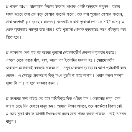
# পহেলা ফাল্গুণ, ভালোবাসা দিবসের উৎসবে পোশাক একটি অন্যতম অনুসঙ্গ। যাদের
সামর্থ রয়েছে তারা তো নতুন পোশাক পরতেই পারেন, তবে যারা পুরোনো পোশাক পরছেন,
তারা অবশ্যই ধুয়ে ব্যবহার করবেন। আলমারীতে রাখা পুরোনো পোশাকে মাইট জমে। এ
থেকে অ্যাজমার সমস্যা হতে পারে। তাই পুরোনো পোশাক ব্যবহারের আগে পরিষ্কার করে
নিতে হবে।
# অনেককে দেখা যায় বহু বছরের পুরোনো মেয়াদোত্তীর্ণ মেকআপ ব্যবহার করতে।
এগুলো থেকে ত্বকে র্যাশ, ব্রণ, কালো দাগ ইত্যাদির সমস্যা হয়। মেয়াদোত্তীর্ণ
মেকআপ একেবারেই ব্যবহার করবেন না। নতুন মেকআপ ব্যবহারের আগে প্যাচটেস্ট করে
নেবেন। এ ক্ষেত্রে মেকআপের কিছু অংশ থুতনি বা হাতে লাগান। খেয়াল করুন সমস্যা
হচ্ছে কি না। না হলে ব্যবহার করুন।
# উৎসবের সময় বাইরে বের হলে অতিরিক্ত ভিড় এড়িয়ে যান। বেড়ানোর জন্য এমন
জায়গা বেছে নিন যেখানে মানুষ কম। আসলে উৎসব আসবে, তবে সতর্কতার বিকল্প নেই।
এ সময় সুস্থ থাকলে আগামী উৎসবগুলো মনের মতো পালন করতে পারবেন। তাই সচেতন
থাকুন।