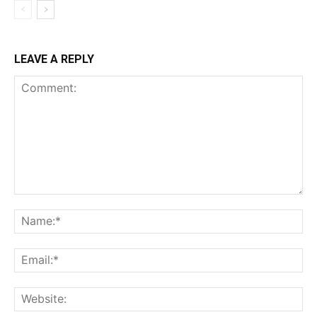
LEAVE A REPLY
Comment:
Na
Ema
Web