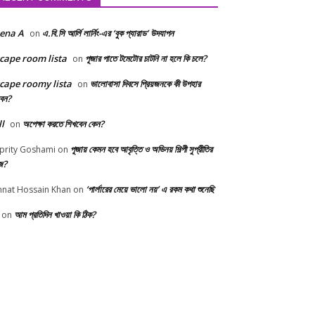
ena A
এ.বি.সি আর্লি লার্নিং-এর ‘বুক প্যারাড’ উদযাপন
on
cape room lista
পূজার পাতে টমেটোর চাটনি না হলে কি চলে?
on
cape roomy lista
ভালোবাসা দিবসে প্রিয়জনকে কী উপহার
on
বেন?
ll
অপেক্ষা করতে শিখবেন কেন?
on
পূজায় কেমন হবে আবৃত্তি ও অভিনয় শিল্পী সুপ্রীতির
prity Goshami
on
জ?
‘পার্লারের মেয়ে ভালো নয়’ এ রকম কথা শুনেছি
nnat Hossain Khan
on
আম প্রতিদিন খাওয়া কি ঠিক?
on