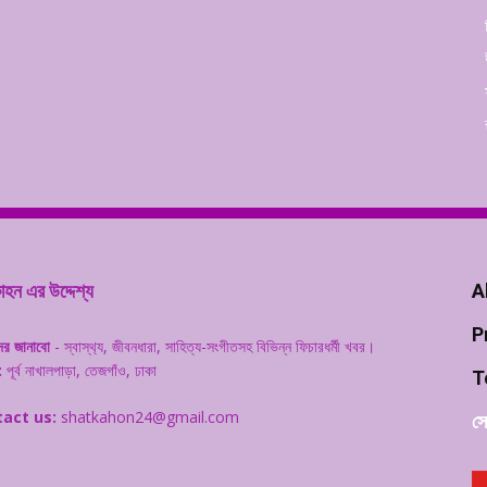
হন এর উদ্দেশ্য
A
P
ের জানাবো
- স্বাস্থ‌্য, জীবনধারা, সাহিত্য-সংগীতসহ বিভিন্ন ফিচারধর্মী খবর।
:
পূর্ব নাখালপাড়া, তেজগাঁও, ঢাকা
T
act us:
shatkahon24@gmail.com
সো