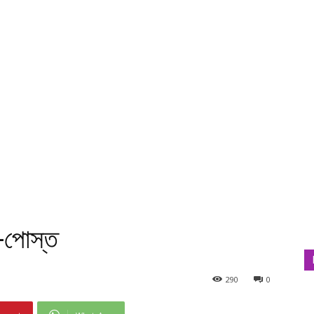
-পোস্ত
290
0