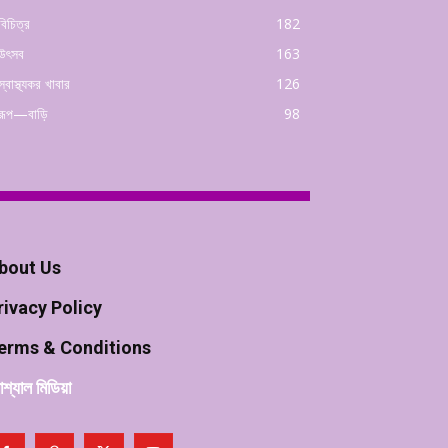
বিচিত্র
182
উৎসব
163
স্বাস্থ্যকর খাবার
126
রূপ—বাড়ি
98
bout Us
rivacy Policy
erms & Conditions
শ্যাল মিডিয়া