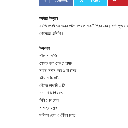
Facebook
Twitter
Pin
কবিতা বিশ্বাস
সবজি প্রেমীদের জন্য পটল-পোস্ত একটি প্রিয় নাম। দুর্গা পূজা
পোস্তের রেসিপি।
উপকরণ
পটল ১ কেজি
পোস্ত দানা দেড় চা চামচ
সরিষা সমান করে ১ চা চামচ
কাঁচা মরিচ ৪টি
পেঁয়াজ মাঝারি ১ টি
লবণ পরিমাণ মতো
চিনি ১ চা চামচ
সামান্য হলুদ
সরিষার তেল ৩ টেবিল চামচ