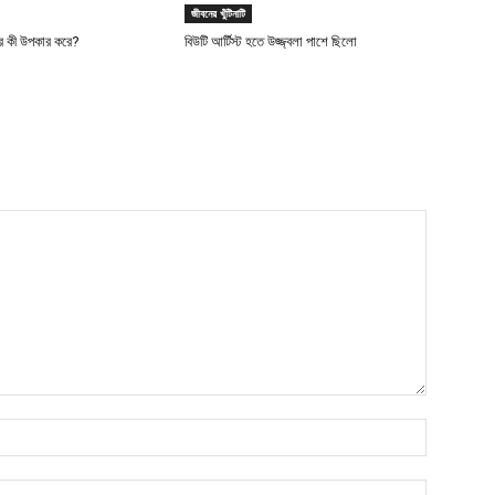
জীবনের খুঁটিনাটি
র কী উপকার করে?
বিউটি আর্টিস্ট হতে উজ্জ্বলা পাশে ছিলো
Name:*
Email:*