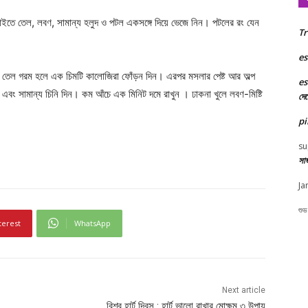
ইতে তেল, লবণ, সামান্য হলুদ ও পটল একসঙ্গে দিয়ে ভেজে নিন। পটলের রং যেন
Tr
es
 তেল গরম হলে এক চিমটি কালোজিরা ফোঁড়ন দিন। এরপর মসলার পেষ্ট আর অল্প
es
এবং সামান্য চিনি দিন। কম আঁচে এক মিনিট দমে রাখুন । ঢাকনা খুলে লবণ-মিষ্টি
দে
pi
su
সা
Ja
শুভ
terest
WhatsApp
Next article
বিশ্ব হার্ট দিবস : হার্ট ভালো রাখার মোক্ষম ৩ উপায়