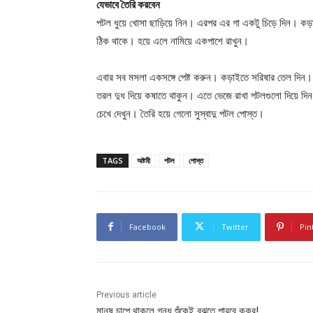
যেভাবে তৈরি করবেন
পটল ধুয়ে খোসা ছাড়িয়ে নিন। এরপর এর গা একটু চিড়ে দিন। কড়া
ঠিক থাকে। হয়ে এলে নামিয়ে একপাশে রাখুন।
এবার সব মসলা একসঙ্গে পেষ্ট করুন। কড়াইতে সরিষার তেল দিন।
তরল দুধ দিয়ে কষাতে থাকুন। এতে ভেজে রাখা পটলগুলো দিয়ে দিন 
চেখে দেখুন। তৈরি হয়ে গেলো সুস্বাদু পটল পোস্ত।
TAGS
অষ্টমী
পটল
পোস্ত
Facebook
Twitter
Pin
Previous article
মানুষ চাপে থাকলে গন্ধ শুঁকেই বুঝতে পারবে কুকুর!