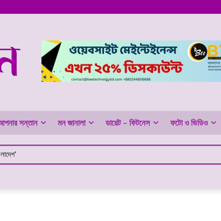
আপনার সন্তান
মন জানালা
ডায়েট – ফিটনেস
ফটো ও ভিডিও
ংলাদেশ’