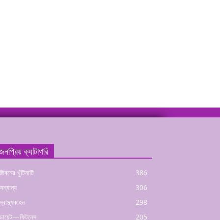
জনপ্রিয় ক্যাটাগরি
জীবনের খুঁটিনাটি
386
অন্যান্য
306
স্বাস্থ্যকাহন
298
ডায়েট—ফিটনেস
205